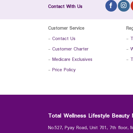
Contact With Us
Customer Service
Re
-
Contact Us
-
T
-
Customer Charter
-
W
-
Medicare Exclusives
-
T
-
Price Policy
Total Wellness Lifestyle Beauty 
No.527, Pyay Road, Unit 701, 7th floor,