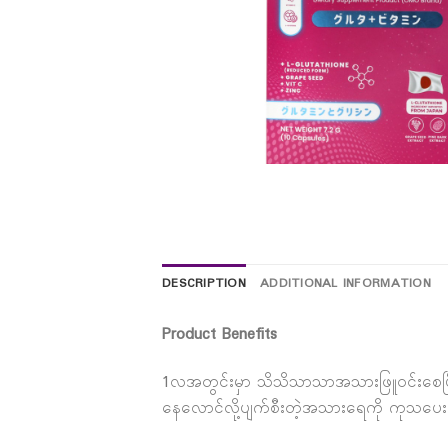
DESCRIPTION
ADDITIONAL INFORMATION
Product Benefits
1လအတွင်းမှာ သိသိသာသာအသားဖြူဝင်းစေပြီး 
နေလောင်လို့ပျက်စီးတဲ့အသားရေကို ကုသ