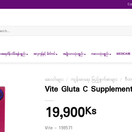
Co
ch
ရေထိန်းသိမ်းရန်ပစ္စည်း
အလှကုန်နှင့် မိတ်ကပ်
အမျိုးသားသုံးပစ္စည်း
ကလေးသုံးပစ္စည်း
MEDICARE 
ဆေးဝါးများ
/
ကျန်းမာရေး ဖြည့်စွက်စာများ
/
ဗီတာ
Vite Gluta C Supplemen
19,900
Ks
Vite – 198571