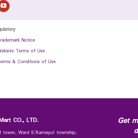
gulatory
rademark Notice
ebsite Terms of Use
erms & Conditions of Use
Get m
Mart CO., LTD.
d
 M tower, Ward 8/Kamayut township,