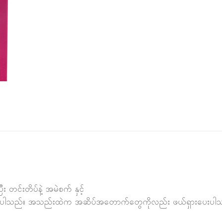
တင်းတိပ်နဲ့ အမဲစက် နှင့်
ပေးပါသည်။ အသည်းထဲက အဆိပ်အတောက်တွေကိုလည်း ဖယ်ရှားပေးပါ