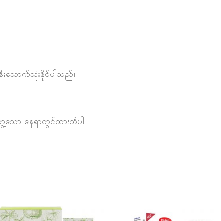
းသောက်သုံးနိုင်ပါသည်။
တွေ့သော နေရာတွင်ထားသိုပါ။