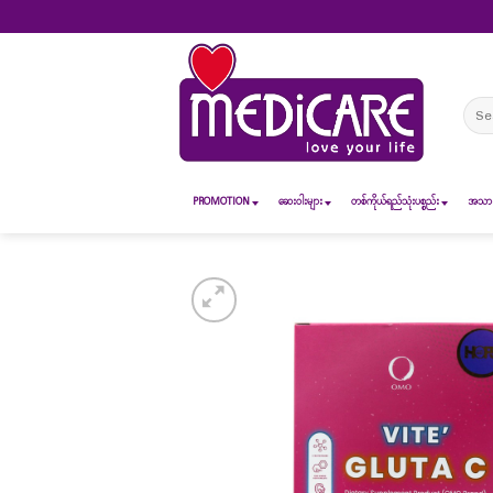
Skip
to
content
Sear
for:
PROMOTION
ဆေး၀ါးများ
တစ်ကိုယ်ရည်သုံးပစ္စည်း
အသားအ