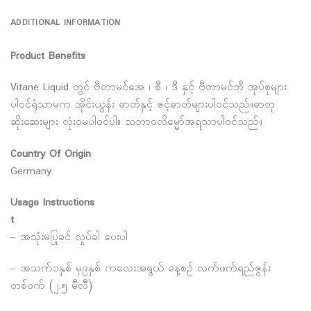
ADDITIONAL INFORMATION
Product Benefits
Vitane Liquid တွင် ဗီတာမင်အေ ၊ စီ ၊ ဒီ နှင့် ဗီတာမင်ဘီ အုပ်စုများ
ပါဝင်ရုံသာမက အိုင်းယွန်း ဓာတ်နှင့် ဇင့်ဓာတ်များပါဝင်သည်။ဓာတု
ဆိုးဆေးများ လုံး၀မပါဝင်ပါ။ သဘာ၀လိမ္မော်အရသာပါဝင်သည်။
Country Of Origin
Germany
Usage Instructions
t
– အသုံးမပြုခင် လှုပ်ခါ ပေးပါ
– အသက်၁နှစ် မှ၉နှစ် ကလေးအရွယ် နေ့စဉ် လက်ဖက်ရည်ဇွန်း
တစ်ဝက် (၂.၅ မီလီ)