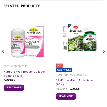
RELATED PRODUCTS
HOT
FOOD SUPPLEMENTS
Save 1000Ks
Nature’s Way Beauty Collagen
FAME PHARMACEUTICALS
Tablets (60’s)
54,500
Ks
FAME JavaHerb Anti-diabetic
(60`s)
READ MORE
10,000
Ks
9,000
Ks
READ MORE