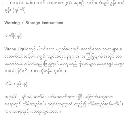
– အသက်၁၀နှစ်အထက် ကလေးအရွယ် နေ့စဉ် လက်ဖက်ရည်ဇွန်း တစ်
ဇွန်း (၅မီလီ)
Warning / Storage Instructions
သတိပြုရန်
Vitane Liquidတွင် ပါဝင်သော ပစ္စည်းများနှင့် မတည့်သော လူနာများ မ
သောက်သုံးသင့်ပါ။ ကျွမ်းကျင်ဆရာဝန်များ၏ အကြံပြုချက်အတိုင်းသာ
သောက်သုံးသင့်ပါသည်။ဖြည့်စွက်စာဟူသည် စုံလင်မျှတသောကျန်းမာစွာ
စားသုံးခြင်းကို အစားထိုးရန်မဟုတ်ပါ။
သိမ်းဆည်းရန်
အပူချိန် ၂၅ဒီဂရီ ဆဲလ်စီယက်အောက်အေးမြပြီး ခြောက်သွေ့သော
နေရာတွင် သိမ်းဆည်းပါ။ ရေခဲသေတ္တာထဲ ထည့်၍ သိမ်းဆည်းရန်မလိုပါ။
ကလေးများနှင့် ဝေးရာတွင်ထားပါ။