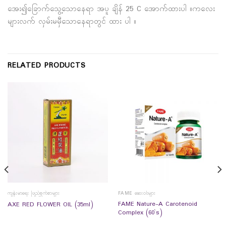
အေး၍ခြောက်သွေ့သောနေရာ အပူ ချိန် 25 C အောက်ထားပါ ။ကလေး
များလက် လှမ်းမမှီသောနေရာတွင် ထား ပါ ။
RELATED PRODUCTS
ကျန်းမာရေး ဖြည့်စွက်စာများ
FAME ဆေးဝါးများ
FAME Nature-A Carotenoid
AXE RED FLOWER OIL (35ml)
Complex (60`s)