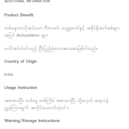
ADDITIONAL INFORMATION
Product Benefit
တစ်နေ့တာလိုအပ်သော ဗီတာမင်၊ သတ္တုဓာတ်နှင့် အမိုင်နိုအက်စစ်များ
အပြင် Anitoxidants များ
ပေါင်းစပ်ပါဝင်သည့် ပြီးပြည့်စုံသောအားဆေးဖြစ်ပါသည်။
Country of Origin
India
Usage Instruction
အစာစားပြီး တစ်နေ့ တစ်ကြိမ် အစာစားပြီး သို့မဟုတ် ဆရာဝန်
ညွှန်ကြားချက် အတိုင်းသောက်သုံးပါ ။
Warning/Storage Instructions