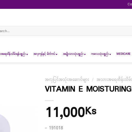
Co
ch
ရေထိန်းသိမ်းရန်ပစ္စည်း
အလှကုန်နှင့် မိတ်ကပ်
အမျိုးသားသုံးပစ္စည်း
ကလေးသုံးပစ္စည်း
MEDICARE 
အလှပြင်အသုံးအဆောင်များ
/
အသားအရေထိန်းသိမ်းရန
VITAMIN E MOISTURIN
11,000
Ks
– 191018