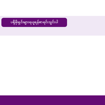
ပရိုမိုးရှင်းများရယူရန်စာရင်းသွင်းပါ