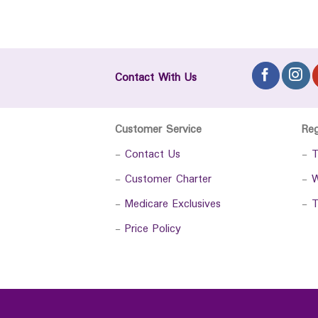
Contact With Us
Customer Service
Re
-
Contact Us
-
T
-
Customer Charter
-
W
-
Medicare Exclusives
-
T
-
Price Policy