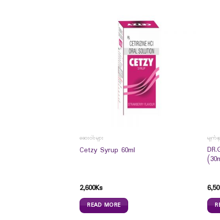
ဆေးဝါးများ
မျက်န
DR.
Salt (330g)
Cetzy Syrup 60ml
(30
2,600
Ks
6,50
READ MORE
R