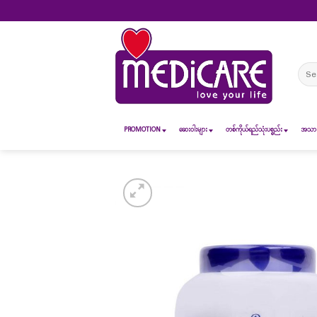
Skip
to
content
Sear
for:
PROMOTION
ဆေး၀ါးများ
တစ်ကိုယ်ရည်သုံးပစ္စည်း
အသားအ