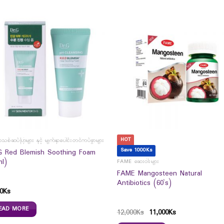
HOT
ှာသစ်ဆပ်ပြာများ နှင့် မျက်နှာပေါင်းတင်ကပ်ခွာများ
Save 1000Ks
G Red Blemish Soothing Foam
ml)
FAME ဆေးဝါးများ
FAME Mangosteen Natural
Antibiotics (60`s)
0
Ks
EAD MORE
12,000
Ks
11,000
Ks