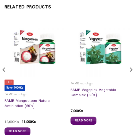
RELATED PRODUCTS
HOT
FAME ဆေးဝါးများ
Save 1000Ks
FAME Vegeplex Vegetable
FAME ဆေးဝါးများ
Complex (60`s)
FAME Mangosteen Natural
Antibiotics (60`s)
7,000
Ks
READ MORE
12,000
Ks
11,000
Ks
READ MORE