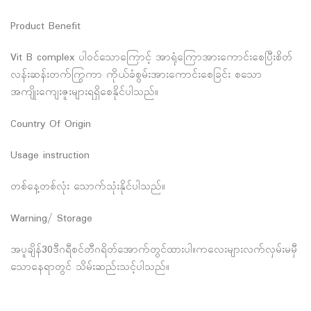
Product Benefit
Vit B complex ပါဝင်သောကြောင့် အာရုံကြောအားကောင်းစေပြီးစိတ်
လန်းဆန်းတက်ကြွကာ ကိုယ်ခံစွမ်းအားကောင်းစေခြင်း စသော
အကျိုးကျေးဇူးများရရှိစေနိုင်ပါသည်။
Country Of Origin
Usage instruction
တစ်နေ့တစ်လုံး သောက်သုံးနိုင်ပါသည်။
Warning/ Storage
အပူချိန်30ဒီဂရီစင်တီဂရိတ်အောက်တွင်ထားပါ။ကလေးများလက်လှမ်းမမှီ
သောနေရာတွင် သိမ်းဆည်းသင့်ပါသည်။