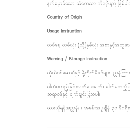
နက်မှောင်သော ဆံကေသာ ကိုရရှိမည် ဖြစ်ပ
Country of Origin
Usage Instruction
တစ်နေ့ တစ်လုံး (သို့)နှစ်လုံး အစာနှင့်အတူသ
Warning / Storage Instruction
ကိုယ်ဝန်ဆောင်နှင့် နို့တိုက်မိခင်များ၊ ညွ
ဓါတ်မတည့်ခြင်းသတိပေးချက်။ ဓါတ်မတည့်ခြင်းက
ဆရာဝန်နှင့် ချက်ချင်းပြသပါ။
ထားသိုရန်အညွှန်း ။ အခန်းအပူချိန် ၃၀ ဒီဂ