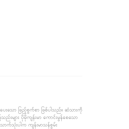
်ပေးသော ဖြည့်စွက်စာ ဖြစ်ပါသည်။ ဆံသားကို
ြေသည်းများ ပိုမိုကျန်းမာ ကောင်းမွန်စေသော
ောက်သုံးပါက ကျန်းမာသန်စွမ်း