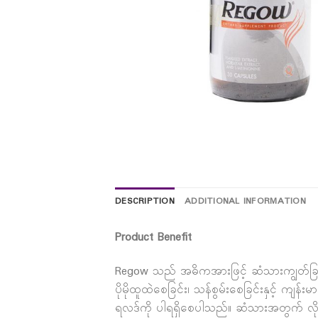
DESCRIPTION
ADDITIONAL INFORMATION
Product Benefit
Regow သည် အဓိကအားဖြင့် ဆံသားကျွတ်ခြင်း
ပိုမိုထူထဲစေခြင်း၊ သန်စွမ်းစေခြင်းနှင့် က
ရလဒ်ကို ပါရရှိစေပါသည်။ ဆံသားအတွက် လိုအ