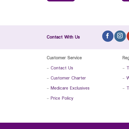
Contact With Us
Customer Service
Re
-
Contact Us
-
T
-
Customer Charter
-
W
-
Medicare Exclusives
-
T
-
Price Policy