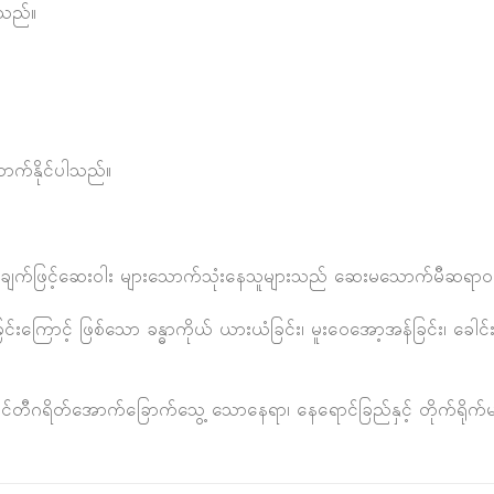
ါသည်။
ောက်နိုင်ပါသည်။
ှန်ကြားချက်ဖြင့်ဆေးဝါး များသောက်သုံးနေသူများသည် ဆေးမသောက်မီဆရာဝန်
ြောင့် ဖြစ်သော ခန္ဓာကိုယ် ယားယံခြင်း၊ မူးဝေအော့အန်ခြင်း၊ ခေါင်းမ
ရီစင်တီဂရိတ်အောက်ခြောက်သွေ့ သောနေရာ၊ နေရောင်ခြည်နှင့် တိုက်ရို