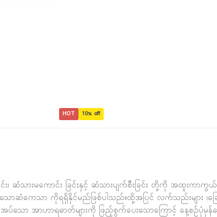
HOT
10% off
၊ ဆံသားမကောင်း ခြင်းနှင့် ဆံသားပျက်စီးခြင်း တို့ကို အထူးကာကွယ
ျန်းမာသောဆံကေသာ ကိုရရှိနိုင်မည်ဖြစ်ပါသည်။ထို့အပြင် လက်သည်းများ ၊ခ
ပ်သော အာဟာရဓာတ်များကို ဖြည့်စွက်ပေးသောကြောင့် နေ့စဥ်ပုံမှန်သ