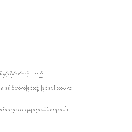
နှင့်တိုင်ပင်သင့်ပါသည်။
ူးခေါင်းကိုက်ခြင်းတို့ ဖြစ်ပေါ်လာပါက
က်မထိတွေ့သောနေရာတွင်သိမ်းဆည်းပါ။