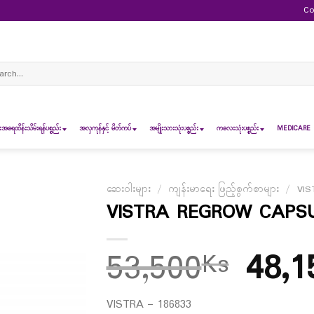
Co
ch
ရေထိန်းသိမ်းရန်ပစ္စည်း
အလှကုန်နှင့် မိတ်ကပ်
အမျိုးသားသုံးပစ္စည်း
ကလေးသုံးပစ္စည်း
MEDICARE 
ဆေးဝါးများ
/
ကျန်းမာရေး ဖြည့်စွက်စာများ
/
VIS
VISTRA REGROW CAPSUL
53,500
48,1
Ks
VISTRA – 186833