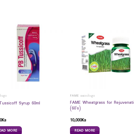
းများ
FAME ဆေးဝါးများ
FAME Wheatgrass for Rejuvenat
Tussicoff Syrup 60ml
(60`s)
0
Ks
10,000
Ks
EAD MORE
READ MORE