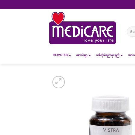
Skip
to
content
Sear
for:
PROMOTION
ဆေး၀ါးများ
တစ်ကိုယ်ရည်သုံးပစ္စည်း
အသားအ