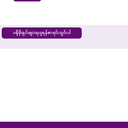
ပရိုမိုးရှင်းများရယူရန်စာရင်းသွင်းပါ