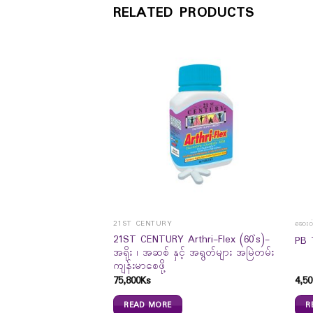
RELATED PRODUCTS
21ST CENTURY
ဆေးဝါ
21ST CENTURY Arthri-Flex (60`s)-
ed Spirit 500ml
PB 
အရိုး ၊ အဆစ် နှင့် အရွတ်များ အမြဲတမ်း
ကျန်းမာစေဖို့
75,800
Ks
4,50
READ MORE
R