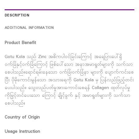
DESCRIPTION
ADDITIONAL INFORMATION
Product Benefit
Gotu Kola သည် Zinc အဓိကပါဝင်ခြင်းကြောင့် အရေပြားပေါ်ရှိ
ဝက်ခြံနှင့်ဝက်ခြံကြောင့် ဖြစ်ပေါ်သော အနာအမာရွတ်များကို သက်သာ
စေပါသည်။ရောင်ရမ်းနေသော ဝက်ခြံ၊ဝက်ခြံနာ များကို ပျောက်ကင်းစေ
ပြီး ပိုမိုကောင်းမွန်သော အသားရေကို Gotu Kola မှ ပြန်လည်ဖြည့်တင်း
ပေးပါသည်။ သွေးလည်ပတ်မှုအားကောင်းစေရန် Collagen ထုတ်လုပ်မှု
ကိုမြှင့်တင်ပေးသော ကြောင့် ချိုင့်ခွက် နှင့် အမာရွတ်များကို သက်သာ
စေပါသည်။
Country of Origin
Usage Instruction