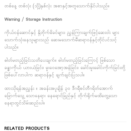
တစ်နေ့ တစ်လုံး (သို့)နှစ်လုံး အစာနှင့်အတူသောက်နိုင်ပါသည်။
Warning / Storage Instruction
ကိုယ်ဝန်ဆောင်နှင့် နို့တိုက်မိခင်များ၊ ညွှန်ကြားချက်ဖြင့်ဆေးဝါး များ
သောက်သုံးနေသူများသည် ဆေးမသောက်မီဆရာဝန်နှင့်တိုင်ပင်သင့်
ပါသည်။
ဓါတ်မတည့်ခြင်းသတိပေးချက်။ ဓါတ်မတည့်ခြင်းကြောင့် ဖြစ်သော
ခန္ဓာကိုယ် ယားယံခြင်း၊ မူးဝေအော့အန်ခြင်း၊ ခေါင်းမူးခေါင်းကိုက်ခြင်းတို့
ဖြစ်ပေါ်လာပါက ဆရာဝန်နှင့် ချက်ချင်းပြသပါ။
ထားသိုရန်အညွှန်း ။ အခန်းအပူချိန် ၃၀ ဒီဂရီစင်တီဂရိတ်အောက်
ခြောက်သွေ့ သောနေရာ၊ နေရောင်ခြည်နှင့် တိုက်ရိုက်မထိတွေ့သော
နေရာတွင်သိမ်းဆည်းပါ။
RELATED PRODUCTS