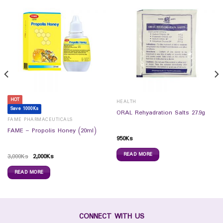
HOT
HEALTH
Save 1000Ks
ORAL Rehyadration Salts 27.9g
FAME PHARMACEUTICALS
FAME – Propolis Honey (20ml)
950
Ks
READ MORE
3,000
Ks
2,000
Ks
READ MORE
CONNECT WITH US