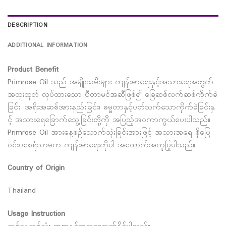
DESCRIPTION
ADDITIONAL INFORMATION
Product Benefit
Primrose Oil သည် အမျိုးသမီးများ ကျန်းမာရေးနှင့်အသားရေအတွက်
အထူးထုတ် လုပ်ထားသော ဗီတာမင်အဆီဖြစ်၍ ခြေဆစ်လက်ဆစ်ကိုက်ခဲ
ခြင်း ၊အရိုးအဆစ်အားနည်းခြင်း၊ ဓမ္မတာနှင့်ပတ်သက်သောကိုက်ခဲခြင်းနှ
င့် အသားရေခြောက်သွေ့ခြင်းတို့ကို အပြည့်အဝကာကွယ်ပေးပါသည်။
Primrose Oil အားနေ့စဥ်သောက်သုံးခြင်းအားဖြင့် အသားအရေ စိုပြေ
ဝင်းပစေရုံသာမက ကျန်းမာရေးကိုပါ အထောက်အကူပြုပါသည်။
Country of Origin
Thailand
Usage Instruction