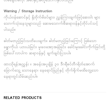
တစ်နေ့တစ်လုံး အစာနှင့်အတူသောက်နိုင်ပါသည်။
Warning / Storage Instruction
ကိုယ်ဝန်ဆောင်နှင့် နို့တိုက်မိခင်များ၊ ညွှန်ကြားချက်ဖြင့်ဆေးဝါး များ
သောက်သုံးနေသူများသည် ဆေးမသောက်မီဆရာဝန်နှင့်တိုင်ပင်သင့်
ပါသည်။
ဓါတ်မတည့်ခြင်းသတိပေးချက်။ ဓါတ်မတည့်ခြင်းကြောင့် ဖြစ်သော
ခန္ဓာကိုယ် ယားယံခြင်း၊ မူးဝေအော့အန်ခြင်း၊ ခေါင်းမူးခေါင်းကိုက်ခြင်းတို့
ဖြစ်ပေါ်လာပါက ဆရာဝန်နှင့် ချက်ချင်းပြသပါ။
ထားသိုရန်အညွှန်း ။ အခန်းအပူချိန် ၃၀ ဒီဂရီစင်တီဂရိတ်အောက်
ခြောက်သွေ့ သောနေရာ၊ နေရောင်ခြည်နှင့် တိုက်ရိုက်မထိတွေ့သော
နေရာတွင်သိမ်းဆည်းပါ။
RELATED PRODUCTS