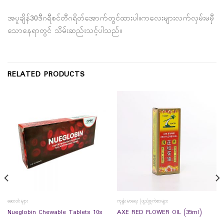
အပူချိန်30ဒီဂရီစင်တီဂရိတ်အောက်တွင်ထားပါ။ကလေးများလက်လှမ်းမမှီ
သောနေရာတွင် သိမ်းဆည်းသင့်ပါသည်။
RELATED PRODUCTS
ဆေးဝါးများ
ကျန်းမာရေး ဖြည့်စွက်စာများ
Nueglobin Chewable Tablets 10s
AXE RED FLOWER OIL (35ml)