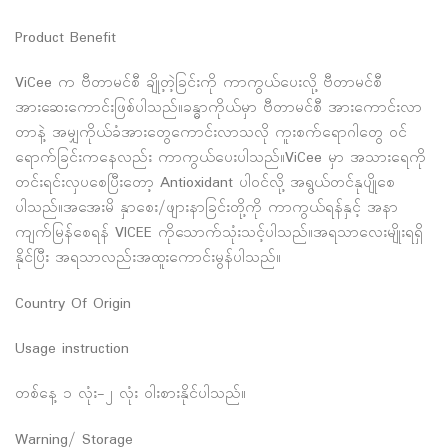
Product Benefit
ViCee က ဗီတာမင်စီ ချို့တဲ့ခြင်းကို ကာကွယ်ပေးလို့ ဗီတာမင်စီ
အားဆေးကောင်းဖြစ်ပါသည်။ခန္ဓာကိုယ်မှာ ဗီတာမင်စီ အားကောင်းလာ
တာနဲ့ အမျှကိုယ်ခံအားတွေကောင်းလာသလို ကူးစက်ရောဂါတွေ ဝင်
ရောက်ခြင်းကနေလည်း ကာကွယ်ပေးပါသည်။ViCee မှာ အသားရေကို
တင်းရင်းလှပစေပြီးတော့ Antioxidant ပါဝင်လို့ အရွယ်တင်နုပျိုစေ
ပါသည်။အအေးမိ နှာစေး/ဖျားနာခြင်းတို့ကို ကာကွယ်ရန်နှင့် အနာ
ကျက်မြန်စေရန် VICEE ကိုသောက်သုံးသင့်ပါသည်။အရသာလေးမျိုးရရှိ
နိုင်ပြီး အရသာလည်းအထူးကောင်းမွန်ပါသည်။
Country Of Origin
Usage instruction
တစ်နေ့ ၁ လုံး-၂ လုံး ၀ါးစားနိုင်ပါသည်။
Warning/ Storage