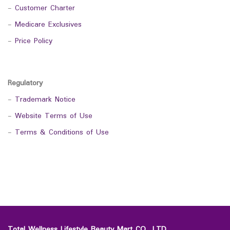
-
Customer Charter
-
Medicare Exclusives
-
Price Policy
Regulatory
-
Trademark Notice
-
Website Terms of Use
-
Terms & Conditions of Use
Total Wellness Lifestyle Beauty Mart CO., LTD.