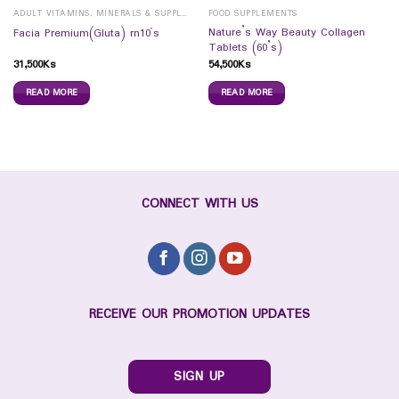
ADULT VITAMINS, MINERALS & SUPPLEMENTS
FOOD SUPPLEMENTS
Nature’s Way Beauty Collagen
Facia Premium(Gluta) rn10`s
Tablets (60’s)
31,500
Ks
54,500
Ks
READ MORE
READ MORE
CONNECT WITH US
RECEIVE OUR PROMOTION UPDATES
SIGN UP