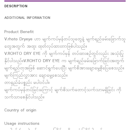
DESCRIPTION
ADDITIONAL INFORMATION
Product Benefit
V.rhoto Dryeye ဟာ မျက်ကပ်မှန်တပ်သူတွေနဲ့ မျက်ရည်ခမ်းခြောက်သူ
တွေအတွက် အထူး ထုတ်လုပ်ထားတာဖြစ်ပါသည်။
V.ROHTO DRY EYE ကို မျက်ကပ်မှန် တပ်ထားစဉ်တွင်လည်း အသုံးပြု
နိုင်ပါသည်။V.ROHTO DRY EYE က မျက်ရည်ခမ်းခြောက်ခြင်းအတွက်
မျက်ရည်တုအဖြစ် ဆောင်ရွက်ပေးပြီး မျက်စိအားချောမွေ့စိုပြေစေသည်။
မျက်ကြည်လွှာအား ချောမွေ့စေသည်။
တာရှည်ခံပစ္စည်း မပါဝင်ပါ။
မျက်ကပ်မှန်တပ်ခြင်းကြောင့် မျက်စိသက်တောင့်သက်သာမရှိခြင်း ကို
သက်သာစေနိုင်ပါသည်။
Country of origin
Usage instructions