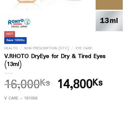
HOT
Save 1200Ks
HEALTH
/
NON PRESCRIPTION (OTC)
/
EYE CARE
V.RHOTO DryEye for Dry & Tired Eyes
(13ml)
16,000
14,800
Ks
Ks
V CARE – 181066