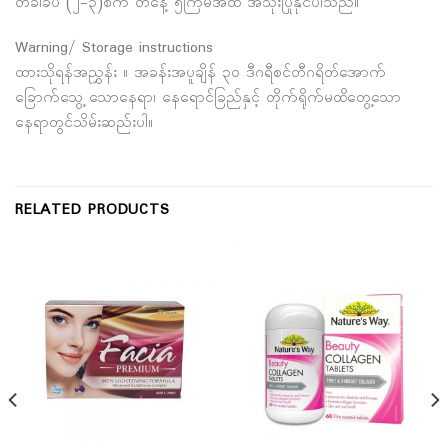
တခါခပ် (၂-၃)စက် တနေ့ ၅ကြိမ်အထိ အသုံးပြုနိုင်ပါသည်။
Warning/ Storage instructions
ထားသိုရန်အညွှန်း ။ အခန်းအပူချိန် ၃၀ ဒီဂရီစင်တီဂရိတ်အောက်
ခြောက်သွေ့ သောနေရာ၊ နေရောင်ခြည်နှင့် တိုက်ရိုက်မထိတွေ့သော
နေရာတွင်သိမ်းဆည်းပါ။
RELATED PRODUCTS