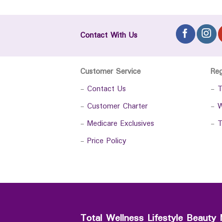
Contact With Us
Customer Service
Re
-
Contact Us
-
T
-
Customer Charter
-
W
-
Medicare Exclusives
-
T
-
Price Policy
Total Wellness Lifestyle Beauty 