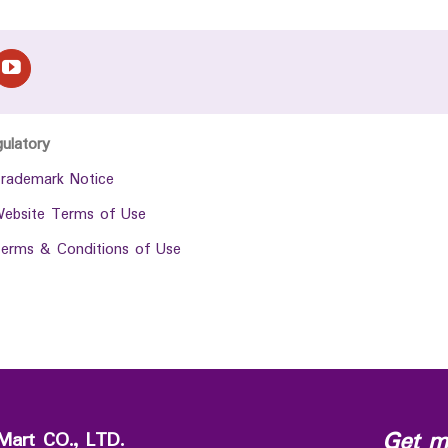
gulatory
rademark Notice
ebsite Terms of Use
erms & Conditions of Use
Get m
Mart CO., LTD.