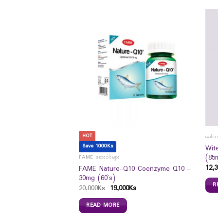
HOT
ခေါင်း
Save 1000Ks
emary Silky Hair Coat
Wit
(85
FAME ဆေးဝါးများ
12,3
FAME Nature-Q10 Coenzyme Q10 –
30mg (60`s)
R
20,000
Ks
19,000
Ks
READ MORE