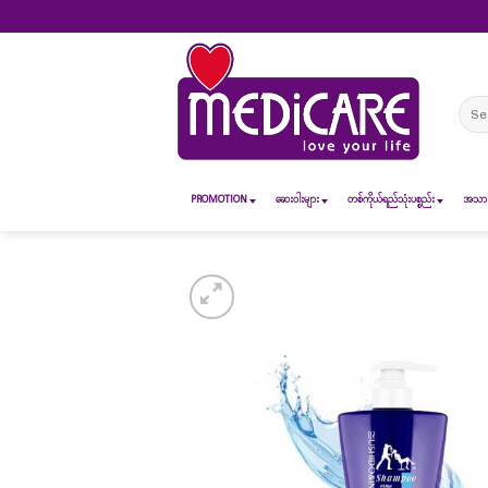
Skip
to
content
Sear
for:
PROMOTION
ဆေး၀ါးများ
တစ်ကိုယ်ရည်သုံးပစ္စည်း
အသားအ