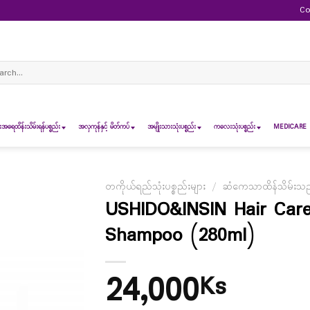
Co
ch
ရေထိန်းသိမ်းရန်ပစ္စည်း
အလှကုန်နှင့် မိတ်ကပ်
အမျိုးသားသုံးပစ္စည်း
ကလေးသုံးပစ္စည်း
MEDICARE 
တကိုယ်ရည်သုံးပစ္စည်းများ
/
ဆံကေသာထိန်သိမ်းသည့်
USHIDO&INSIN Hair Car
Shampoo (280ml)
24,000
Ks