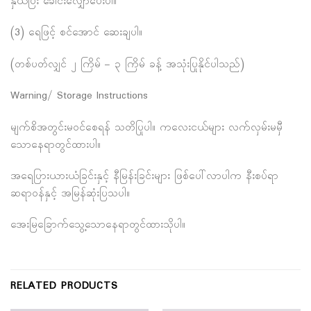
နှယ်ပြီး ခေါင်းလျှော်ပေးပါ။
(3) ရေဖြင့် စင်အောင် ဆေးချပါ။
(တစ်ပတ်လျှင် ၂ ကြိမ် – ၃ ကြိမ် ခန့် အသုံးပြုနိုင်ပါသည်)
Warning/ Storage Instructions
မျက်စိအတွင်းမဝင်စေရန် သတိပြုပါ။ ကလေးငယ်များ လက်လှမ်းမမှီ
သောနေရာတွင်ထားပါ။
အရေပြားယားယံခြင်းနှင့် နီမြန်းခြင်းများ ဖြစ်ပေါ်လာပါက နီးစပ်ရာ
ဆရာဝန်နှင့် အမြန်ဆုံးပြသပါ။
အေးမြခြောက်သွေ့သောနေရာတွင်ထားသိုပါ။
RELATED PRODUCTS