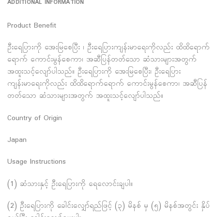
ADDITIONAL INFORMATION
Product Benefit
ဦးရေပြားကို အေးမြစေပြီး ၊ ဦးရေပြားကျန်းမာရေးကိုလည်း ထိထိရောက်
ရောက် ကောင်းမွန်စေကာ၊ အဆီပြန်တတ်သော ဆံသားများအတွက်
အထူးသင့်လျော်ပါသည်။ ဦးရေပြားကို အေးမြစေပြီး၊ ဦးရေပြား
ကျန်းမာရေးကိုလည်း ထိထိရောက်ရောက် ကောင်းမွန်စေကာ၊ အဆီပြန်
တတ်သော ဆံသားများအတွက် အထူးသင့်လျော်ပါသည်။
Country of Origin
Japan
Usage Instructions
(1) ဆံသားနှင့် ဦးရေပြားကို ရေလောင်းချပါ။
(2) ဦးရေပြားကို ခေါင်းလျှော်ရည်ဖြင့် (၃) မိနစ် မှ (၅) မိနစ်အတွင်း နှိပ်