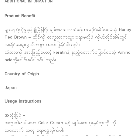
ADDITIONAL INFORMATION
Product Benefit
ပျားရည်လိုနူးညံ့ချိုမြိန်ပြီး ချစ်စရာကောင်းတဲ့အလှပိုင်ဆိုင်စေမယ့် Honey
Tea Brown – ဆိုင်ကို တကူးတကသွားစရာမလိုပဲ ကိုယ်တိုင်အိမ်တွင်
အချိန်မရွေးလွယ်ကူစွာ အသုံးပြုနိုင်ပါသည်။
ဆံသားကို အားဖြည့်ပေးတဲ့ keratinနဲ့ နးညံ့တောက်ပြောင်စေတဲ့ Amino
acidတို့ပေါင်းစပ်ပါဝင်ပါသည်။
Country of Origin
Japan
Usage Instructions
အသုံးပြုပုံ –
၁။ဘူးထဲမှာပါသော Color Cream နှင့် ချုပ်ဆေးဘူးနှစ်ဘူးကို လို
သလောက် ဆတူ ရောမွှေလိုက်ပါ။