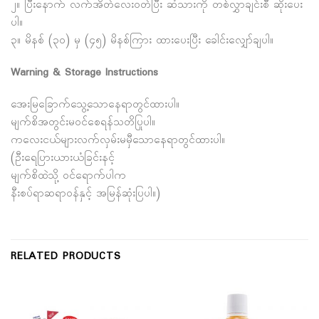
၂။ ပြီးနောက် လက်အိတ်လေးဝတ်ပြီး ဆံသားကို တစ်လွှာချင်းစီ ဆိုးပေး
ပါ။
၃။ မိနစ် (၃၀) မှ (၄၅) မိနစ်ကြား ထားပေးပြီး ခေါင်းလျှော်ချပါ။
Warning & Storage Instructions
အေးမြခြောက်သွေ့သောနေရာတွင်ထားပါ။
မျက်စိအတွင်းမဝင်စေရန်သတိပြုပါ။
ကလေးငယ်များလက်လှမ်းမမှီသောနေရာတွင်ထားပါ။
(ဦးရေပြားယားယံခြင်းနင့်
မျက်စိထဲသို့ ဝင်ရောက်ပါက
နီးစပ်ရာဆရာဝန်နှင့် အမြန်ဆုံးပြပါ။)
RELATED PRODUCTS