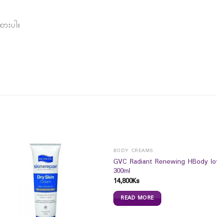
ထားပါ။
BODY CREAMS
GVC Radiant Renewing HBody lo
300ml
14,800
Ks
READ MORE