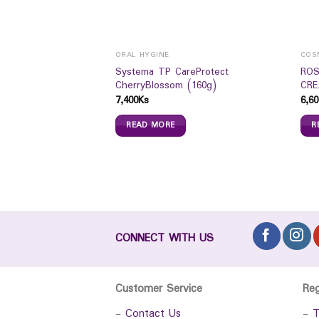
ORAL HYGINE
COS
Australian Pink Clay
Systema TP CareProtect
ROS
CherryBlossom (160g)
CRE
7,400
Ks
6,60
READ MORE
R
CONNECT WITH US
Customer Service
Re
-
Contact Us
-
T