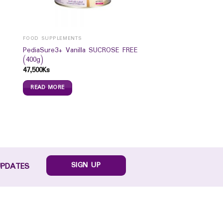
FOOD SUPPLEMENTS
PediaSure3+ Vanilla SUCROSE FREE
(400g)
47,500
Ks
READ MORE
SIGN UP
UPDATES