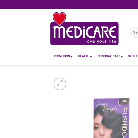
Skip
to
content
Sear
for:
PROMOTION
HEALTH
PERSONAL CARE
SKIN E