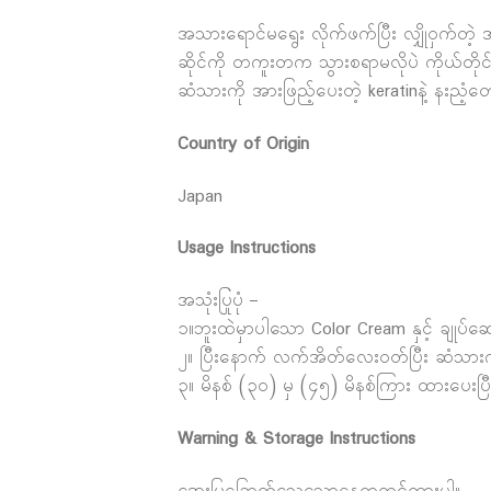
အသားရောင်မရွေး လိုက်ဖက်ပြီး လျှိုဝှက်တဲ့ အ
ဆိုင်ကို တကူးတက သွားစရာမလိုပဲ ကိုယ်တိုင်အ
ဆံသားကို အားဖြည့်ပေးတဲ့ keratinနဲ့ နးညံ့
Country of Origin
Japan
Usage Instructions
အသုံးပြုပုံ –
၁။ဘူးထဲမှာပါသော Color Cream နှင့် ချုပ်ဆ
၂။ ပြီးနောက် လက်အိတ်လေးဝတ်ပြီး ဆံသားကို 
၃။ မိနစ် (၃၀) မှ (၄၅) မိနစ်ကြား ထားပေးပြီး
Warning & Storage Instructions