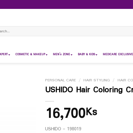
ch
XPERT
COSMETIC & MAKEUP
MEN’s ZONE
BABY & KIDS
MEDICARE EXCLUSIVE
PERSONAL CARE
/
HAIR STYLING
/
HAIR C
USHIDO Hair Coloring 
16,700
Ks
USHIDO – 198019