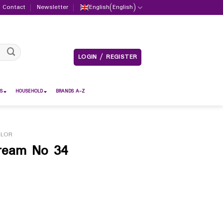
Contact
Newsletter
English
(
English
)
LOGIN / REGISTER
S
HOUSEHOLD
BRANDS A-Z
OLOR
Cream No 34