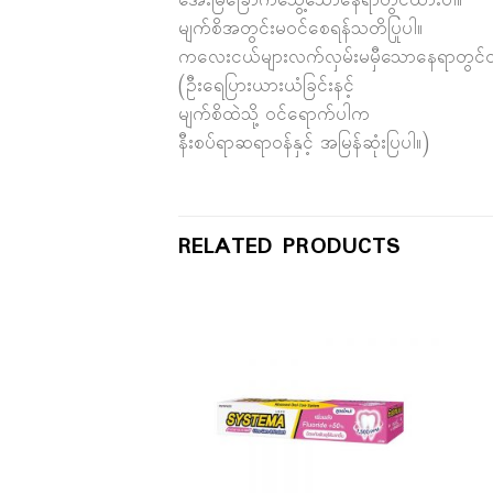
အေးမြခြောက်သွေ့သောနေရာတွင်ထားပါ။
မျက်စိအတွင်းမဝင်စေရန်သတိပြုပါ။
ကလေးငယ်များလက်လှမ်းမမှီသောနေရာတွင်
(ဦးရေပြားယားယံခြင်းနင့်
မျက်စိထဲသို့ ဝင်ရောက်ပါက
နီးစပ်ရာဆရာဝန်နှင့် အမြန်ဆုံးပြပါ။)
RELATED PRODUCTS