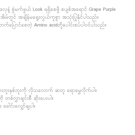
လှနဲ့ စွဲမက်ဖွယ် Look ရရှိစေဖို့ စပျစ်အရောင် Grape Purple
ိမ်တွင် အချိန်မရွေးလွယ်ကူစွာ အသုံးပြုနိုင်ပါသည်။
တောက်ပြောင်စေတဲ့ Amino acidတို့ပေါင်းစပ်ပါဝင်ပါသည်။
ေးဘူးနှစ်ဘူးကို လိုသလောက် ဆတူ ရောမွှေလိုက်ပါ။
တစ်လွှာချင်းစီ ဆိုးပေးပါ။
 ခေါင်းလျှော်ချပါ။