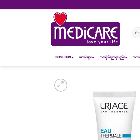
Skip
to
content
Sear
for:
PROMOTION
ဆေး၀ါးများ
တစ်ကိုယ်ရည်သုံးပစ္စည်း
အသားအ