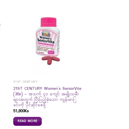
21ST CENTURY
21ST CENTURY Women`s SeniorVite
(30s) – အသက် ၄၀ ကျော် အမျိုးသမီး
များအတွက် ပြီးပြည့်စုံသော ကျန်းမာြ
ခင်းကို ပိုင်ဆိုင်စေဖို့
51,800
Ks
READ MORE