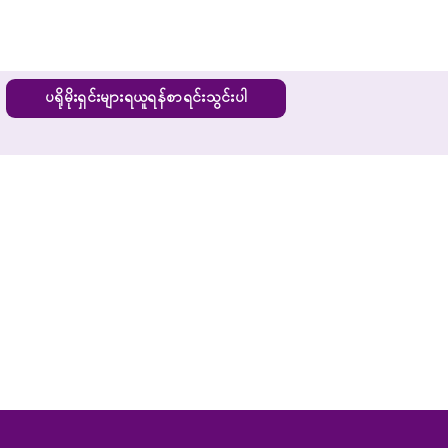
ပရိုမိုးရှင်းများရယူရန်စာရင်းသွင်းပါ