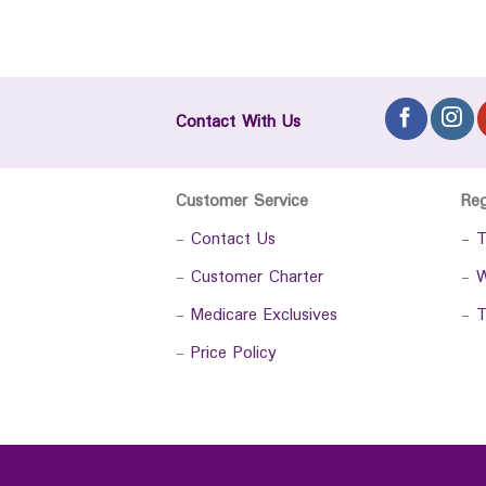
Contact With Us
Customer Service
Re
-
Contact Us
-
T
-
Customer Charter
-
W
-
Medicare Exclusives
-
T
-
Price Policy