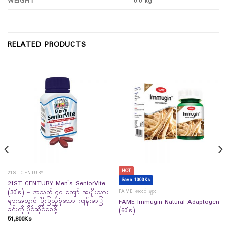
WEIGHT
0.0 kg
RELATED PRODUCTS
HOT
21ST CENTURY
Save 1000Ks
21ST CENTURY Men`s SeniorVite
FAME ဆေးဝါးများ
(30`s) – အသက် ၄၀ ကျော် အမျိုးသား
များအတွက် ပြီးပြည့်စုံသော ကျန်းမာြ
FAME Immugin Natural Adaptogen
ခင်းကို ပိုင်ဆိုင်စေဖို့
(60`s)
51,800
Ks