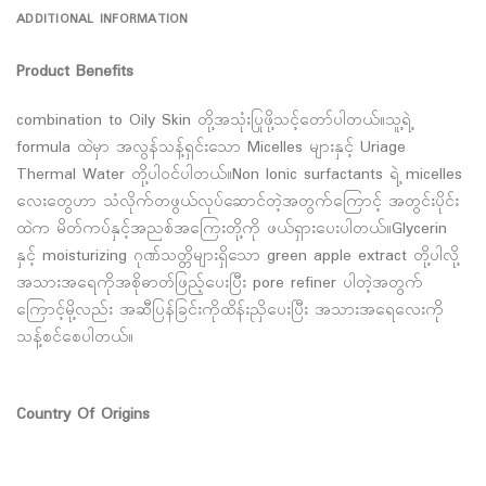
ADDITIONAL INFORMATION
Product Benefits
combination to Oily Skin တို့အသုံးပြုဖို့သင့်တော်ပါတယ်။သူ့ရဲ့
formula ထဲမှာ အလွန်သန့်ရှင်းသော Micelles များနှင့် Uriage
Thermal Water တို့ပါဝင်ပါတယ်။Non Ionic surfactants ရဲ့ micelles
လေးတွေဟာ သံလိုက်တဖွယ်လုပ်ဆောင်တဲ့အတွက်ကြောင့် အတွင်းပိုင်း
ထဲက မိတ်ကပ်နှင့်အညစ်အကြေးတို့ကို ဖယ်ရှားပေးပါတယ်။Glycerin
နှင့် moisturizing ဂုဏ်သတ္တိများရှိသော green apple extract တို့ပါလို့
အသားအရေကိုအစိုဓာတ်ဖြည့်ပေးပြီး pore refiner ပါတဲ့အတွက်
ကြောင့်မို့လည်း အဆီပြန်ခြင်းကိုထိန်းညှိပေးပြီး အသားအရေလေးကို
သန့်စင်စေပါတယ်။
Country Of Origins