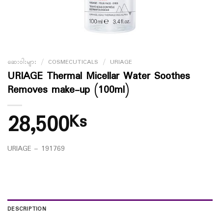
ဆေးဝါးများ
/
COSMECUTICALS
/
URIAGE
URIAGE Thermal Micellar Water Soothes
Removes make-up (100ml)
28,500
Ks
URIAGE – 191769
DESCRIPTION