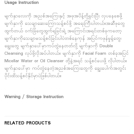
Usage Instruction
မျက်နှာလေးကို အညစ်အကြေးနှင့် အဖုအပိန့်တို့ရှင်းပြီး လှပနေစေဖို့
မျက်နှာကို သေချာဆေးကြောသန့်စင်ဖို့ အရေးကြီးပါတယ်။အဆီဖုတွေ
ထွက်တယ် ဝက်ခြံတွေထွက်ရခြင်းရဲ့ အကြောင်းအရင်းတစ်ခုကတော့
မျက်နှာကိုသေချာမသန့်စင်ခြင်းပါပဲတစ်နေကုန် အပြင်ကဖုန်မှုန့်တွေ၊
ချွေးတွေ မျက်နှာပေါ်မှာကပ်တွဲနေတတ်လို့ မျက်နှာကို Double
Cleansing လုပ်ဖို့လိုအပ်ပါတယ်။ မျက်နှာကို Facial Foam တစ်ခုအပြင်
Micellar Water or Oil Cleanser တို့နဲ့အရင် သန့်စင်ပေးဖို့ လိုပါတယ်။
မျက်နှာပေါ်မှာ ကပ်တွဲနေတဲ့အညစ်အကြေးတွေကို ချွေးပေါက်အတွင်း
ပိုင်းထိသန့်စင်နိုင်မှာပဲဖြစ်ပါတယ်။
Warning / Storage Instruction
RELATED PRODUCTS