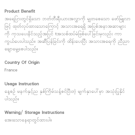
Product Benefit
အရေပြားတွင်ရှိသော ဘတ်တီးရီးယားအလွှာကို မျှတစေသော ဖော်မြူလာ
ဖြင့် ထုတ်လုပ်ထားသောကြောင့် အသားအရေရှိ အပြစ်အနာအဆာများ
ကို ကုသပေးနိင်သည့်အပြင် tအသစ်ထပ်မံဖြစ်ပေါ်ခြင်းမှလည်း ကာ
ကွယ်ပေးပါသည်။ အဆီပြန်ခြင်းကို ထိန်းပေးပြီး အသားအရေကို ညီညာ
ချောမွေ့စေပါသည်။
Country Of Origin
France
Usage Instruction
နေ့စဉ် မနက်နှင့်ည နှစ်ကြိမ်သန့်စင်ပြီးတဲ့ မျက်နှာပေါ်မှာ အသုံးပြုနိုင်
ပါသည်။
Warning/ Storage Instructions
အေးသောနေရာတွင်ထားပါ။