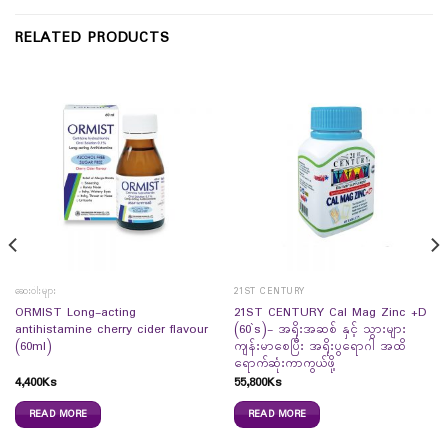
RELATED PRODUCTS
ဆေးဝါးများ
21ST CENTURY
ORMIST Long-acting
21ST CENTURY Cal Mag Zinc +D
antihistamine cherry cider flavour
(60`s)- အရိုးအဆစ် နှင့် သွားများ
(60ml)
ကျန်းမာစေပြီး အရိုးပွရောဂါ အထိ
ရောက်ဆုံးကာကွယ်ဖို့
4,400
Ks
55,800
Ks
READ MORE
READ MORE