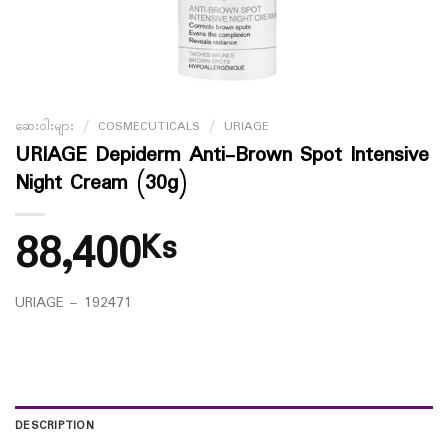
ဆေးဝါးများ
/
COSMECUTICALS
/
URIAGE
URIAGE Depiderm Anti-Brown Spot Intensive
Night Cream (30g)
88,400
Ks
URIAGE – 192471
DESCRIPTION