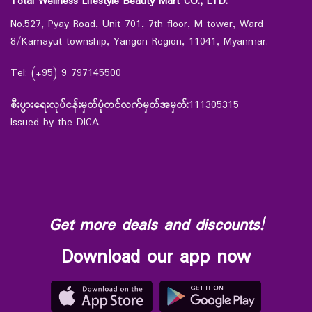
Total Wellness Lifestyle Beauty Mart CO., LTD.
No.527, Pyay Road, Unit 701, 7th floor, M tower, Ward
8/Kamayut township, Yangon Region, 11041, Myanmar.
Tel: (+95) 9 797145500
စီးပွားရေးလုပ်ငန်းမှတ်ပုံတင်လက်မှတ်အမှတ်:
111305315
Issued by the DICA.
Get more deals and discounts!
Download our app now