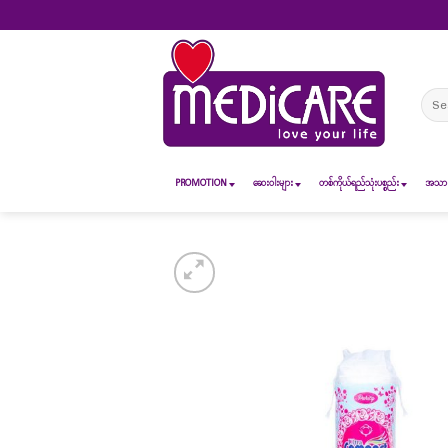
Skip
to
content
Sear
for:
PROMOTION
ဆေး၀ါးများ
တစ်ကိုယ်ရည်သုံးပစ္စည်း
အသားအ