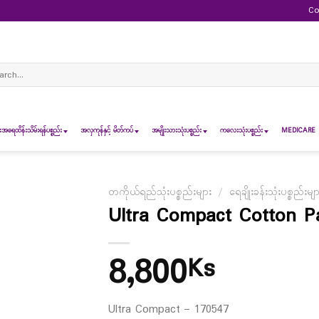
Co
ch
ရေထိန်းသိမ်းရန်ပစ္စည်း
အလှကုန်နှင့် မိတ်ကပ်
အမျိုးသားသုံးပစ္စည်း
ကလေးသုံးပစ္စည်း
MEDICARE 
တကိုယ်ရည်သုံးပစ္စည်းများ
/
ရေချိုးခန်းသုံးပစ္စည်းမျ
Ultra Compact Cotton P
8,800
Ks
Ultra Compact – 170547