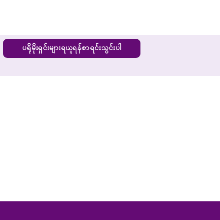
ပရိုမိုးရှင်းများရယူရန်စာရင်းသွင်းပါ