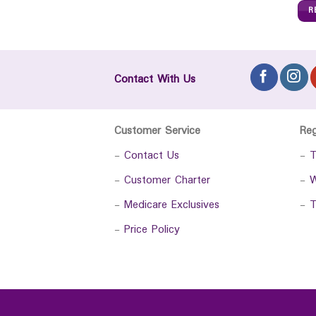
R
Contact With Us
Customer Service
Re
-
Contact Us
-
T
-
Customer Charter
-
W
-
Medicare Exclusives
-
T
-
Price Policy