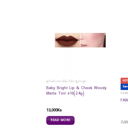
HO
နှုတ်ခမ်းသားထိန်းသိမ်းပစ္စည်းများ
Sav
Probiotics Dietary
Baby Bright Lip & Cheek Woody
`s) – အစာအိမ် နှင့် အူ
Matte Tint #16(2.4g)
FAME
်ကျန်းမာစေဖို့
FAM
13,000
Ks
READ MORE
7,00