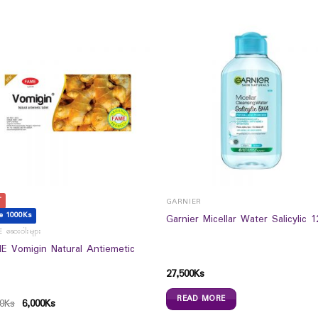
T
GARNIER
e 1000Ks
Garnier Micellar Water Salicylic 1
 ဆေးဝါးများ
E Vomigin Natural Antiemetic
27,500
Ks
READ MORE
0
Ks
6,000
Ks