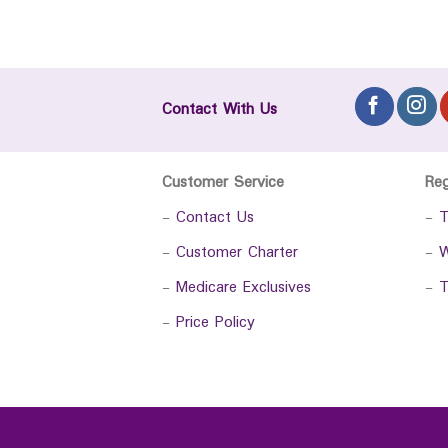
Contact With Us
Customer Service
Re
-
Contact Us
-
T
-
Customer Charter
-
W
-
Medicare Exclusives
-
T
-
Price Policy