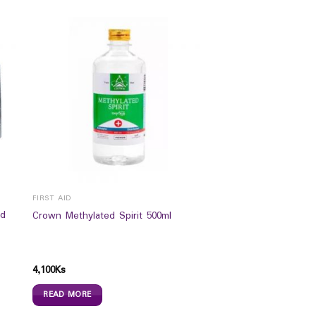
FIRST AID
nd
Crown Methylated Spirit 500ml
4,100
Ks
READ MORE