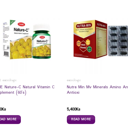
 ဆေးဝါးများ
ဆေးဝါးများ
E Nature-C Natural Vitamin C
Nutra Min Mv Minerals Amino A
plement (60`s)
Antioxi
0
Ks
5,400
Ks
EAD MORE
READ MORE