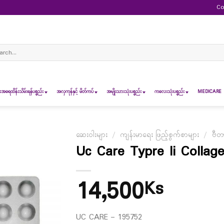
Co
ch
ရေထိန်းသိမ်းရန်ပစ္စည်း
အလှကုန်နှင့် မိတ်ကပ်
အမျိုးသားသုံးပစ္စည်း
ကလေးသုံးပစ္စည်း
MEDICARE 
ဆေးဝါးများ
/
ကျန်းမာရေး ဖြည့်စွက်စာများ
/
ဗီတာ
Uc Care Typre Ii Collage
14,500
Ks
UC CARE – 195752