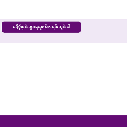
ပရိုမိုးရှင်းများရယူရန်စာရင်းသွင်းပါ