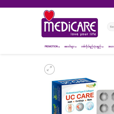
Skip
to
content
Sear
for:
PROMOTION
ဆေး၀ါးများ
တစ်ကိုယ်ရည်သုံးပစ္စည်း
အသားအ