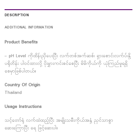
DESCRIPTION
ADDITIONAL INFORMATION
Product Benefits
– pH Level ကိုထိန်းညှိပေးပြီး လက်တစ်အက်ဆစ်၊ ရှားစောင်းလက်ပ်၊နို့
ပရိုတိန်း ပါ၀င်ထားလို့ ပိုးမွှားကင်းစင်စေပြီး မိမိကိုယ်ကို ယုံကြည်မှုရရှိ
စေမှာဖြစ်ပါတယ်။
Country Of Origin
Thailand
Usage Instructions
သင့်တော်ရုံ လက်ထဲထည့်ပြီး အမျိုးသမီးကိုယ်အနှံ့ ညှင်သာစွာ
ဆေးကြောပြီး ရေ ဖြင့်ဆေးပါ။