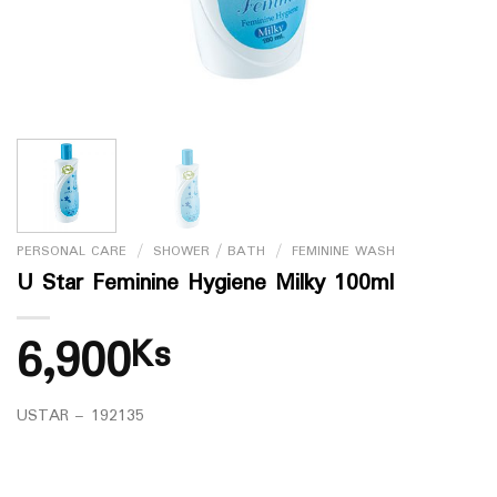
PERSONAL CARE
/
SHOWER / BATH
/
FEMININE WASH
U Star Feminine Hygiene Milky 100ml
6,900
Ks
USTAR – 192135