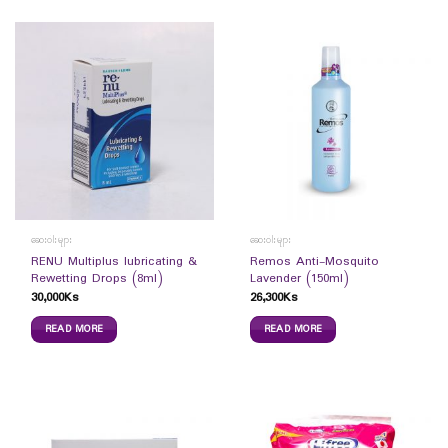
ဆေးဝါးများ
ဆေးဝါးများ
RENU Multiplus lubricating &
Remos Anti-Mosquito
Rewetting Drops (8ml)
Lavender (150ml)
30,000
Ks
26,300
Ks
READ MORE
READ MORE