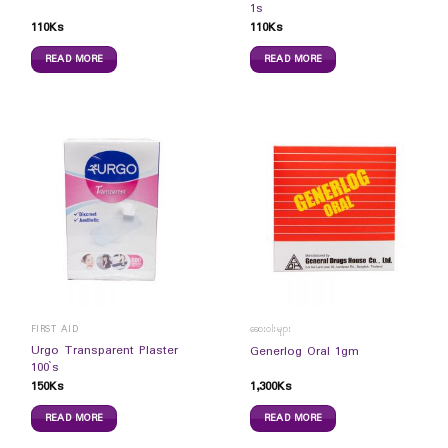
1s
110
Ks
110
Ks
READ MORE
READ MORE
FIRST AID
ဆေးဝါးများ
Urgo Transparent Plaster
Generlog Oral 1gm
100`s
150
Ks
1,300
Ks
READ MORE
READ MORE