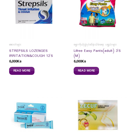
ဆေးဝါးများ
ခန္ဓာကိုယ်ပြုပြင်ထိန်းသိမ်းရေး ပစ္စည်းများ
STREPSILS LOZENGES
Lifree Easy Pants(adult) 3`S
IRRITATION&COUGH 12`S
(M)
6,000
Ks
6,000
Ks
READ MORE
READ MORE