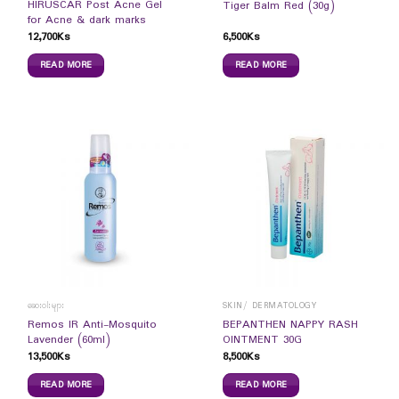
HIRUSCAR Post Acne Gel
Tiger Balm Red (30g)
for Acne & dark marks
12,700
Ks
6,500
Ks
READ MORE
READ MORE
ဆေးဝါးများ
SKIN/ DERMATOLOGY
Remos IR Anti-Mosquito
BEPANTHEN NAPPY RASH
Lavender (60ml)
OINTMENT 30G
13,500
Ks
8,500
Ks
READ MORE
READ MORE