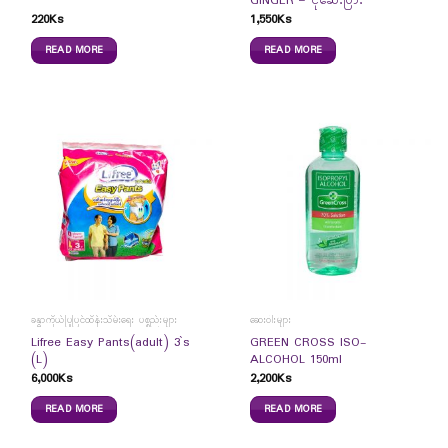
GINGER – ငုံဆေးပြား
220
Ks
1,550
Ks
READ MORE
READ MORE
ခန္ဓာကိုယ်ပြုပြင်ထိန်းသိမ်းရေး ပစ္စည်းများ
ဆေးဝါးများ
Lifree Easy Pants(adult) 3`s
GREEN CROSS ISO-
(L)
ALCOHOL 150ml
6,000
Ks
2,200
Ks
READ MORE
READ MORE