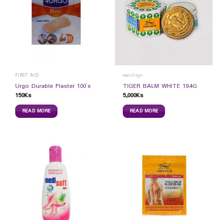
FIRST AID
ဆေးဝါးများ
Urgo Durable Plaster 100`s
TIGER BALM WHITE 19.4G
150
Ks
5,000
Ks
READ MORE
READ MORE