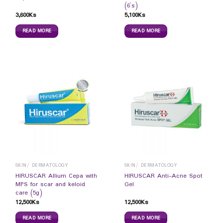
(6`s)
3,600
Ks
5,100
Ks
READ MORE
READ MORE
SKIN/ DERMATOLOGY
SKIN/ DERMATOLOGY
HIRUSCAR Allium Cepa with
HIRUSCAR Anti-Acne Spot
MPS for scar and keloid
Gel
care (5g)
12,500
Ks
12,500
Ks
READ MORE
READ MORE