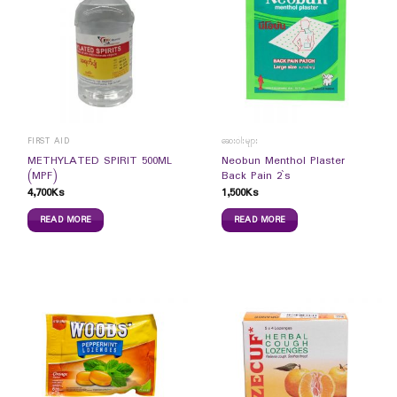
FIRST AID
ဆေးဝါးများ
METHYLATED SPIRIT 500ML
Neobun Menthol Plaster
(MPF)
Back Pain 2`s
4,700
Ks
1,500
Ks
READ MORE
READ MORE