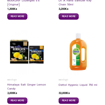
MIXAGRIP Lozenges 6`s
Dr. A Hand Santizer Key
(Original)
Chain 50ml
1,300
Ks
3,200
Ks
READ MORE
READ MORE
ဆေးဝါးများ
ဆေးဝါးများ
Himalaya Salt Ginger Lemon
Dettol Hygenic Liquid 750 ml
Candy
2,000
Ks
32,000
Ks
READ MORE
READ MORE