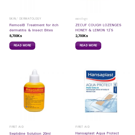
SKIN/ DERMATOLOGY
ဆေးဝါးများ
RemosIB Treatment for itch
ZECUF COUGH LOZENGES
dermatitis & Insect Bites
HONEY & LEMON 12`S
8,700
Ks
2,700
Ks
READ MORE
READ MORE
FIRST AID
FIRST AID
Hansaplast Aqua Protect
Septidine Solution 20ml