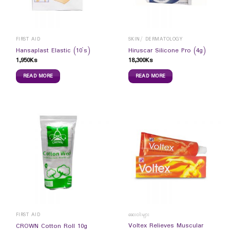
FIRST AID
SKIN/ DERMATOLOGY
Hansaplast Elastic (10`s)
Hiruscar Silicone Pro (4g)
1,950
Ks
18,300
Ks
READ MORE
READ MORE
FIRST AID
ဆေးဝါးများ
Voltex Relieves Muscular
CROWN Cotton Roll 10g