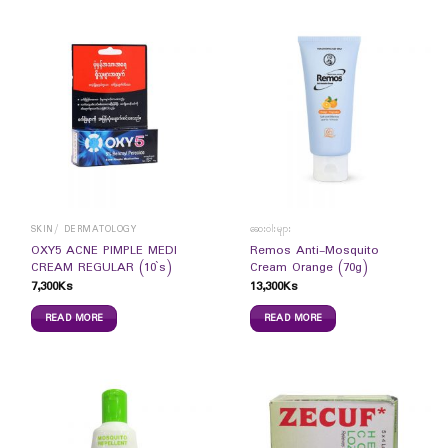
SKIN/ DERMATOLOGY
ဆေးဝါးများ
OXY5 ACNE PIMPLE MEDI
Remos Anti-Mosquito
CREAM REGULAR (10`s)
Cream Orange (70g)
7,300
Ks
13,300
Ks
READ MORE
READ MORE