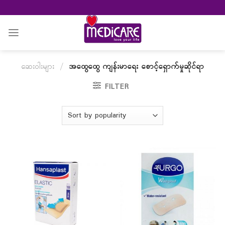
Skip
to
content
ဆေးဝါးများ
/
အထွေထွေ ကျန်းမာရေး စောင့်ရှောက်မှုဆိုင်ရာ
FILTER