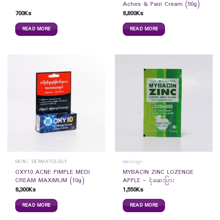
Aches & Pain Cream (50g)
700
Ks
8,800
Ks
READ MORE
READ MORE
SKIN/ DERMATOLOGY
ဆေးဝါးများ
OXY10 ACNE PIMPLE MEDI
MYBACIN ZINC LOZENGE
CREAM MAXIMUM (10g)
APPLE – ငုံဆေးပြား
8,300
Ks
1,550
Ks
READ MORE
READ MORE