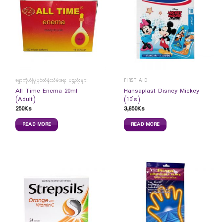
ခန္ဓာကိုယ်ပြုပြင်ထိန်းသိမ်းရေး ပစ္စည်းများ
FIRST AID
All Time Enema 20ml
Hansaplast Disney Mickey
(Adult)
(10`s)
250
Ks
3,650
Ks
READ MORE
READ MORE