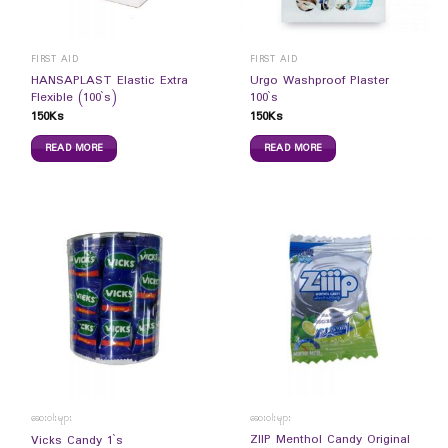
FIRST AID
FIRST AID
HANSAPLAST Elastic Extra
Urgo Washproof Plaster
Flexible (100`s)
100`s
150
Ks
150
Ks
READ MORE
READ MORE
ဆေးဝါးများ
ဆေးဝါးများ
ZIIP Menthol Candy Original
Vicks Candy 1`s