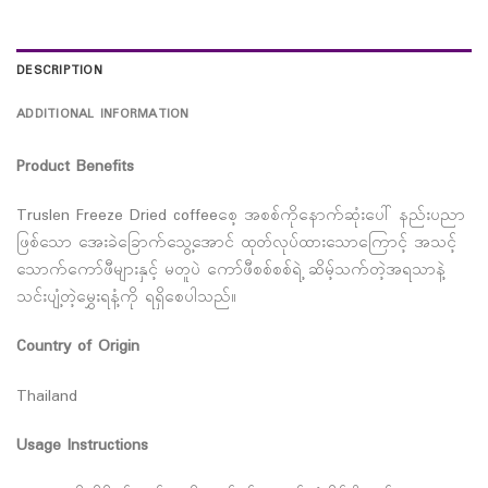
DESCRIPTION
ADDITIONAL INFORMATION
Product Benefits
Truslen Freeze Dried coffeeစေ့ အစစ်ကိုနောက်ဆုံးပေါ် နည်းပညာ
ဖြစ်သော အေးခဲခြောက်သွေ့အောင် ထုတ်လုပ်ထားသောကြောင့် အသင့်
သောက်ကော်ဖီများနှင့် မတူပဲ ကော်ဖီစစ်စစ်ရဲ့ ဆိမ့်သက်တဲ့အရသာနဲ့
သင်းပျံ့တဲ့မွှေးရနံ့ကို ရရှိစေပါသည်။
Country of Origin
Thailand
Usage Instructions