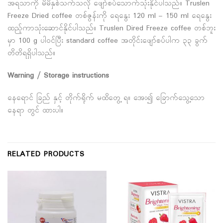
အရသာကို မိမိနှစ်သက်သလို ဖျော်စပ်သောက်သုံးနိုင်ပါသည်။ Truslen
Freeze Dried coffee တစ်ဇွန်းကို ရေနွေး 120 ml – 150 ml ရေနွေး
ထည့်ကာသုံးဆောင်နိုင်ပါသည်။ Truslen Dired Freeze coffee တစ်ဘူး
မှာ 100 g ပါဝင်ပြီး standard coffee အတိုင်းဖျော်စပ်ပါက ၃၃ ခွက်
တိတိရရှိပါသည်။
Warning / Storage instructions
နေရောင် ခြည် နှင့် တိုက်ရိုက် မထိတွေ့ ရ။ အေး၍ ခြောက်သွေ့သော
နေရာ တွင် ထားပါ။
RELATED PRODUCTS