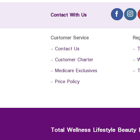
Contact With Us
Customer Service
Re
-
Contact Us
-
T
-
Customer Charter
-
W
-
Medicare Exclusives
-
T
-
Price Policy
Total Wellness Lifestyle Beauty 