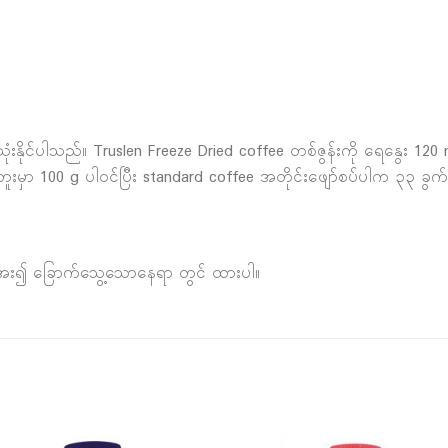
းနိုင်ပါသည်။ Truslen Freeze Dried coffee တစ်ဇွန်းကို ရေနွေး 120
ူးမှာ 100 g ပါဝင်ပြီး standard coffee အတိုင်းဖျော်စပ်ပါက ၃၃ ခွက
။ အေး၍ ခြောက်သွေ့သောနေရာ တွင် ထားပါ။