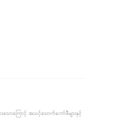
းသောကြောင့် အသင့်သောက်ကော်ဖီများနှင့်