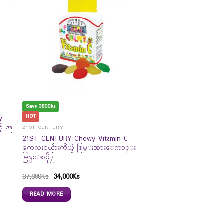
Save 3800ks
HOT
y
် အူ
21ST CENTURY
21ST CENTURY Chewy Vitamin C –
ကေလးငယ္မ်ားကိုယ္ခံ စြမ္းအားေကာင္း
မြန္ေစဖို႔
37,800
Ks
34,000
Ks
READ MORE