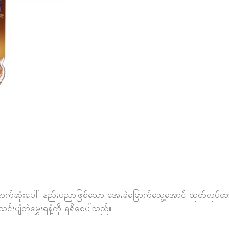
နောက်ဆုံးပေါ် နည်းပညာဖြစ်သော အေးခဲခြောက်သွေ့အောင် ထုတ်လုပ်ထာ
်းပျံ့တဲ့မွှေးရနံ့ကို ရရှိစေပါသည်။