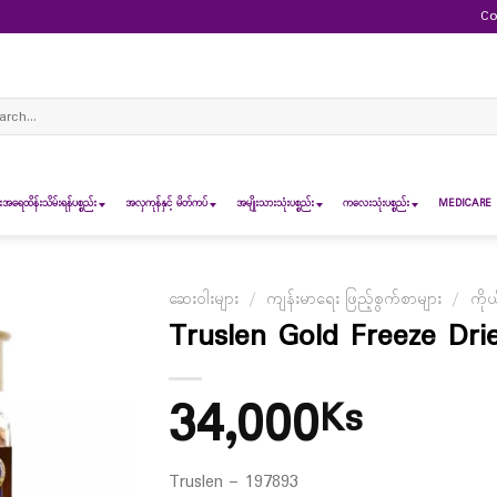
Co
ch
ရေထိန်းသိမ်းရန်ပစ္စည်း
အလှကုန်နှင့် မိတ်ကပ်
အမျိုးသားသုံးပစ္စည်း
ကလေးသုံးပစ္စည်း
MEDICARE 
ဆေးဝါးများ
/
ကျန်းမာရေး ဖြည့်စွက်စာများ
/
ကိုယ
Truslen Gold Freeze Dri
34,000
Ks
Truslen – 197893