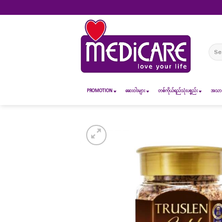
Skip
to
content
Sear
for:
PROMOTION
ဆေး၀ါးများ
တစ်ကိုယ်ရည်သုံးပစ္စည်း
အသားအ