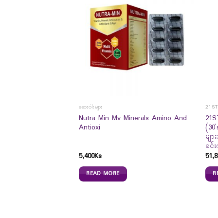
ဆေးဝါးများ
21S
– အသားဓါတ်ဖြည့်
Nutra Min Mv Minerals Amino And
21S
Antioxi
(30
များ
ခင်းက
5,400
Ks
51,8
READ MORE
R