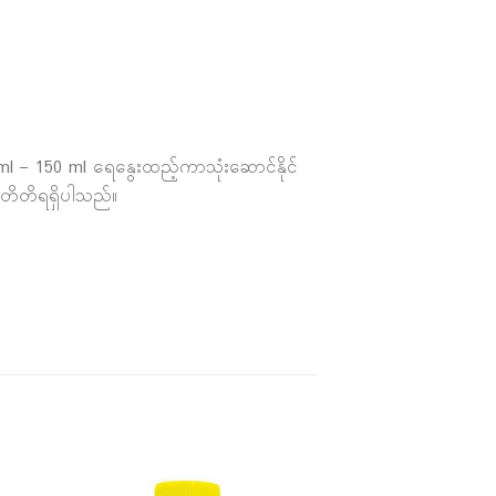
 ml – 150 ml ရေနွေးထည့်ကာသုံးဆောင်နိုင်
်တိတိရရှိပါသည်။