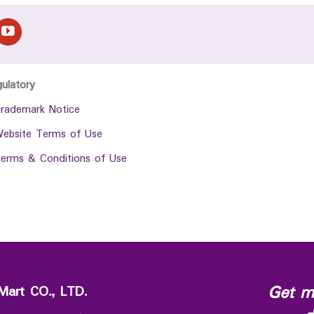
gulatory
rademark Notice
ebsite Terms of Use
erms & Conditions of Use
Get m
Mart CO., LTD.