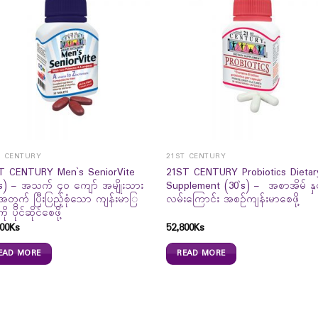
T CENTURY
21ST CENTURY
T CENTURY Men`s SeniorVite
21ST CENTURY Probiotics Dietar
`s) – အသက် ၄၀ ကျော် အမျိုးသား
Supplement (30`s) – အစာအိမ် နှင့
အတွက် ပြီးပြည့်စုံသော ကျန်းမာြ
လမ်းကြောင်း အစဉ်ကျန်းမာစေဖို့
ို ပိုင်ဆိုင်စေဖို့
00
Ks
52,800
Ks
EAD MORE
READ MORE