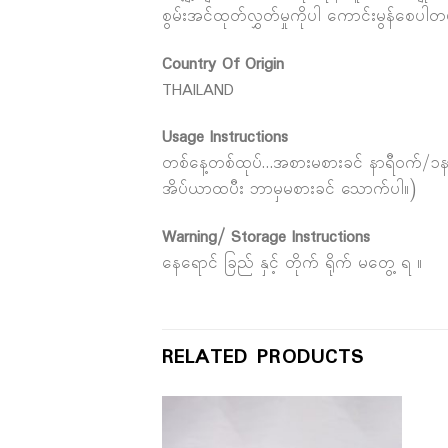
စွမ်းအင်ထုတ်လွှတ်မှုကိုပါ ကောင်းမွန်စေပါတ
Country Of Origin
THAILAND
Usage Instructions
တစ်နေ့တစ်ထုပ်…အစားမစားခင် နာရီဝက်/၁နာရ
အိပ်ယာထပီး ဘာမှမစားခင် သောက်ပါ။)
Warning/ Storage Instructions
နေရောင် ခြည် နှင့် တိုက် ရိုက် မတွေ့ ရ ။
RELATED PRODUCTS