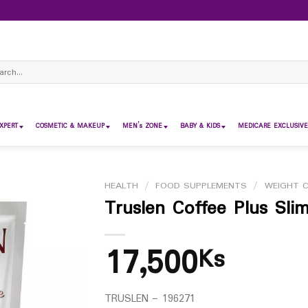
ch
XPERT
COSMETIC & MAKEUP
MEN’s ZONE
BABY & KIDS
MEDICARE EXCLUSIVE
HEALTH
/
FOOD SUPPLEMENTS
/
WEIGHT 
Truslen Coffee Plus Sl
17,500
Ks
TRUSLEN – 196271