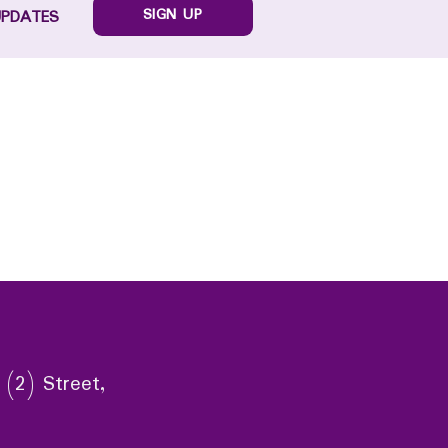
SIGN UP
UPDATES
 (2) Street,