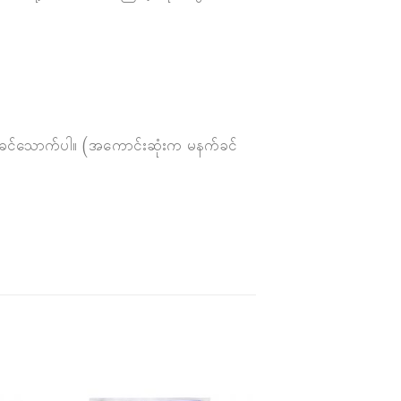
မစားခင်သောက်ပါ။ (အကောင်းဆုံးက မနက်ခင်