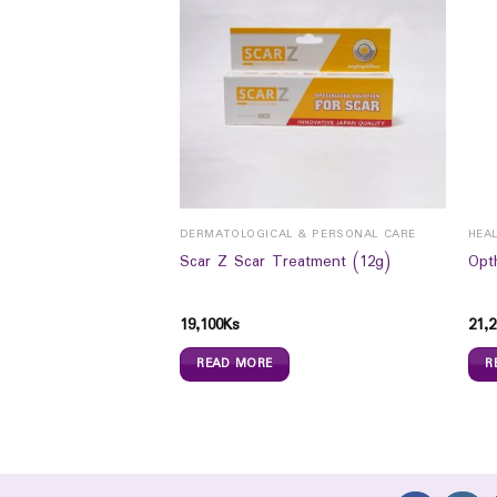
DERMATOLOGICAL & PERSONAL CARE
HEA
nt Plaster 100`s`S
Scar Z Scar Treatment (12g)
Opt
19,100
Ks
21,2
READ MORE
R