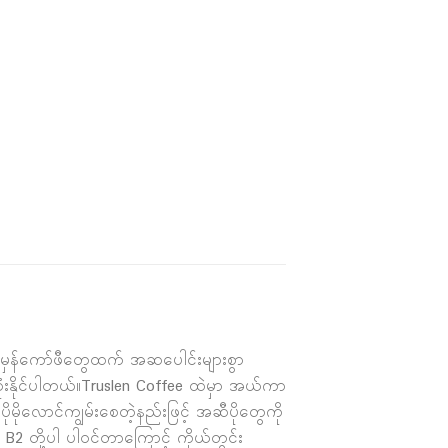
မှန်ကော်ဖီတွေထက် အဆပေါင်းများစွာ
းနိုင်ပါတယ်။Truslen Coffee ထဲမှာ အယ်ကာ
ိုမိုလောင်ကျွမ်းစေတဲ့နည်းဖြင့် အဆီပိုတွေကို
1 B2 တို့ပါ ပါဝင်တာကြောင့် ကိုယ်တွင်း