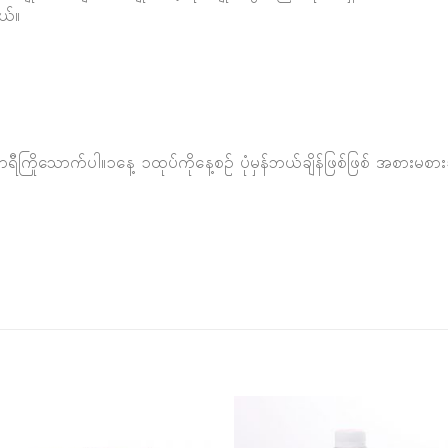
ယ်။
ီကြိုသောက်ပါ။၁နေ့ ၁ထုပ်ကိုနေ့စဉ် ပုံမှန်ဘယ်ချိန်ဖြစ်ဖြစ် အစား