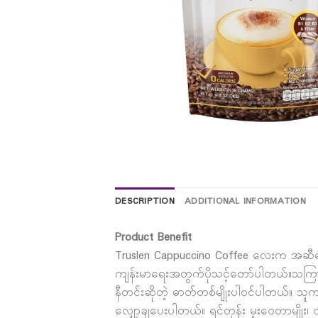
DESCRIPTION
ADDITIONAL INFORMATION
Product Benefit
Truslen Cappuccino Coffee လေးက အဆီဓာ
ကျန်းမာရေးအတွက်ပိုသင့်တော်ပါတယ်။သကြား
နီတင်းဆိုတဲ့ ဓာတ်တစ်မျိုးပါဝင်ပါတယ်။ သူက ကိ
လျှော့ချပေးပါတယ်။ ရင်တုန်း မူးဝေတာမျိုး၊ ဝ