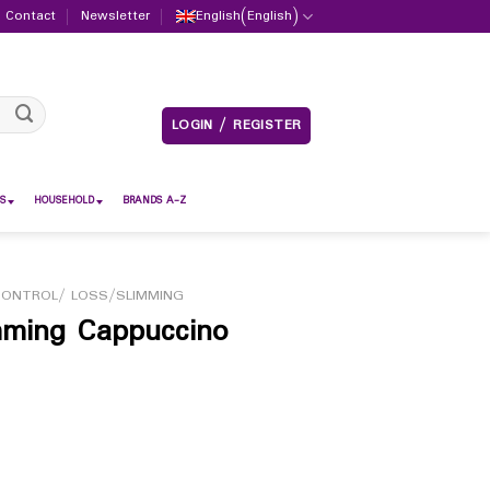
Contact
Newsletter
English
(
English
)
LOGIN / REGISTER
S
HOUSEHOLD
BRANDS A-Z
CONTROL/ LOSS/SLIMMING
imming Cappuccino