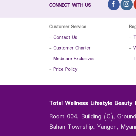
CONNECT WITH US
Customer Service
Re
-
Contact Us
-
T
-
Customer Charter
-
W
-
Medicare Exclusives
-
T
-
Price Policy
Total Wellness Lifestyle Beauty 
Room 004, Building (C), Ground
Bahan Township, Yangon, Mya