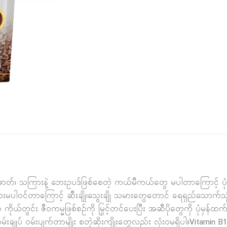
တ်၊ သကြားနဲ့ ဘေးဥပဒ်ဖြစ်စေတဲ့ ကယ်မီကယ်တွေ မပါတာကြောင့် ပုံ
မပါဝင်တာကြောင့် ဆီးချို၊သွေးချို သမားတွေတောင် ရေရှည်သောက်သုံ
ုယ်တွင်း ဇီဝကမ္မဖြစ်စဉ်ကို မြှင့်တင်ပေးပြီး အဆီပိုတွေကို ပုံမှန်ထက်ပ
မ်းချုပ် ဝမ်းပျက်တာမျိုး စတဲ့ဆိုးကျိုးတွေလည်း လုံးဝမရှိပါ။Vitamin B