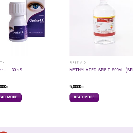
LTH
FIRST AID
ha-LL 30`s`S
METHYLATED SPIRIT 500ML (BPI
00
Ks
5,000
Ks
EAD MORE
READ MORE