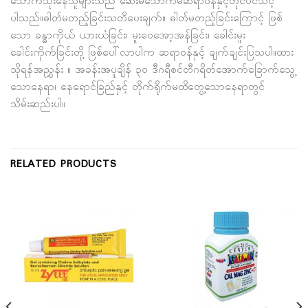
သောက်သုံးနေသူများသည် ဆေးမသောက်မီဆရာဝန်နှင့်တိုင်ပင်သင့်
ပါသည်။ဓါတ်မတည့်ခြင်းသတိပေးချက်။ ဓါတ်မတည့်ခြင်းကြောင့် ဖြစ်
သော ခန္ဓာကိုယ် ယားယံခြင်း၊ မူးဝေအော့အန်ခြင်း၊ ခေါင်းမူး
ခေါင်းကိုက်ခြင်းတို့ ဖြစ်ပေါ်လာပါက ဆရာဝန်နှင့် ချက်ချင်းပြသပါ။ထား
သိုရန်အညွှန်း ။ အခန်းအပူချိန် ၃၀ ဒီဂရီစင်တီဂရိတ်အောက်ခြောက်သွေ့
သောနေရာ၊ နေရောင်ခြည်နှင့် တိုက်ရိုက်မထိတွေ့သောနေရာတွင်
သိမ်းဆည်းပါ။
RELATED PRODUCTS