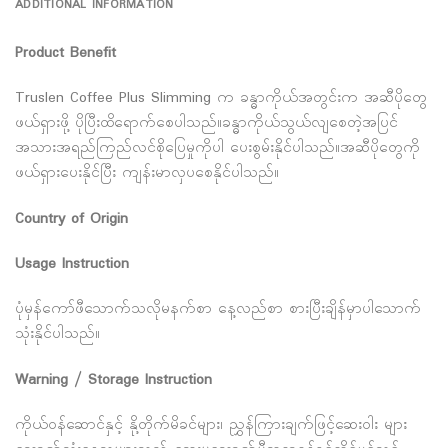
ADDITIONAL INFORMATION
Product Benefit
Truslen Coffee Plus Slimming က ခန္ဓာကိုယ်အတွင်းက အဆီပိုတွေ
ဖယ်ရှားဖို့ ပိုပြီးထိရောက်စေပါသည်။ခန္ဓာကိုယ်သွယ်လျစေတဲ့အပြင်
အသားအရည်ကြည်လင်စိုပြေမှုကိုပါ ပေးစွမ်းနိုင်ပါသည်။အဆီပိုတွေကို
ဖယ်ရှားပေးနိုင်ပြီး ကျန်းမာလှပစေနိုင်ပါသည်။
Country of Origin
Usage Instruction
ပုံမှန်ကော်ဖီသောက်သလိုမနက်စာ နေ့လည်စာ စားပြီးချိန်မှာပါသောက်
သုံးနိုင်ပါသည်။
Warning / Storage Instruction
ကိုယ်ဝန်ဆောင်နှင့် နို့တိုက်မိခင်များ၊ ညွှန်ကြားချက်ဖြင့်ဆေးဝါး များ