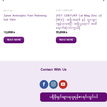
ဆေးဝါးများ
21ST CENTURY
Zytee Antiseptic Pain Relieving
21ST CENTURY Cal Mag Zinc +D
Gel 10ml
(60`s)- အရိုးအဆစ် နှင့် သွားများ
ကျန်းမာစေပြီး အရိုးပွရောဂါ အထိ
ရောက်ဆုံးကာကွယ်ဖို့
12,000
Ks
55,800
Ks
READ MORE
READ MORE
Contact With Us
ပရိုမိုးရှင်းများရယူရန်စာရင်းသွင်းပါ