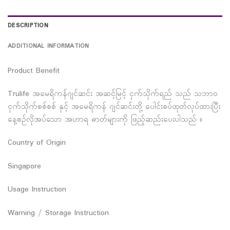
DESCRIPTION
ADDITIONAL INFORMATION
Product Benefit
Trulife အမေရိကန်ဂျင်ဆင်း အဆင့်မြင့် ငှက်သိုက်ရည် သည် သဘာ၀
ငှက်သိုက်စစ်စစ် နှင့် အမေရိကန် ဂျင်ဆင်းတို့ ပေါင်းစပ်ထုတ်လုပ်ထားပြီး
နေ့စဉ်လိုအပ်သော အဟာရ ဓာတ်များကို ဖြည့်ဆည်းပေးပါသည် ။
Country of Origin
Singapore
Usage Instruction
Warning / Storage Instruction