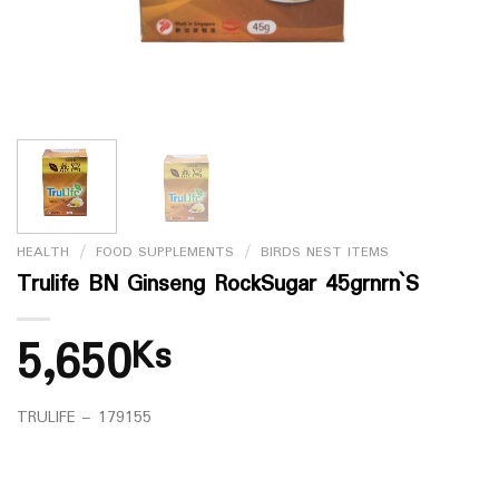
HEALTH
/
FOOD SUPPLEMENTS
/
BIRDS NEST ITEMS
Trulife BN Ginseng RockSugar 45grnrn`S
5,650
Ks
TRULIFE – 179155