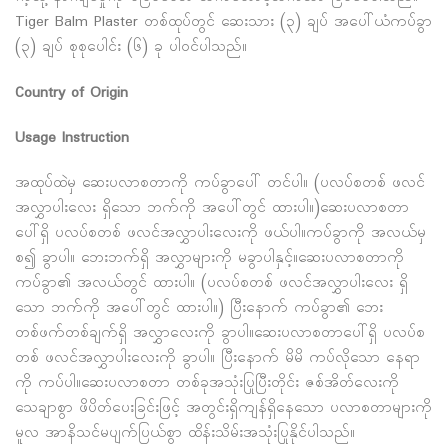
Tiger Balm Plaster တစ်ထုပ်တွင် ဆေးသား (၃) ချပ် အပေါ်ယံကပ်ခွာ
(၃) ချပ် စုစုပေါင်း (၆) ခု ပါဝင်ပါသည်။
Country of Origin
Usage Instruction
အထုပ်ထဲမှ ဆေးပလာစတာကို ကပ်ခွာပေါ် တင်ပါ။ (ပလပ်စတစ် ဖလင်
အလွှာပါးလေး ရှိသော ဘက်ကို အပေါ်တွင် ထားပါ။)ဆေးပလာစတာ
ပေါ်ရှိ ပလပ်စတစ် ဖလင်အလွှာပါးလေးကို ဖယ်ပါ။ကပ်ခွာကို အလယ်မှ
စ၍ ခွာပါ။ ဘေးဘက်ရှိ အလွှာများကို မခွာပါနှင့်။ဆေးပလာစတာကို
ကပ်ခွာ၏ အလယ်တွင် ထားပါ။ (ပလပ်စတစ် ဖလင်အလွှာပါးလေး ရှိ
သော ဘက်ကို အပေါ်တွင် ထားပါ။) ပြီးနောက် ကပ်ခွာ၏ ဘေး
တစ်ဖက်တစ်ချက်ရှိ အလွှာလေးကို ခွာပါ။ဆေးပလာစတာပေါ်ရှိ ပလပ်စ
တစ် ဖလင်အလွှာပါးလေးကို ခွာပါ။ ပြီးနောက် မိမိ ကပ်လိုသော နေရာ
ကို ကပ်ပါ။ဆေးပလာစတာ တစ်ခုအသုံးပြုပြီးတိုင်း ဇစ်အိတ်လေးကို
သေချာစွာ ဖိပိတ်ပေးခြင်းဖြင့် အတွင်းရှိကျန်ရှိနေသော ပလာစတာများကို
မူလ အာနိသင်မပျက်ပြယ်စွာ ထိန်းသိမ်းအသုံးပြုနိုင်ပါသည်။