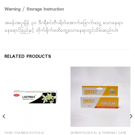
Warning / Storage Instruction
အခန်းအပူချိန် ၃၀ ဒီဂရီစင်တီဂရိတ်အောက်ခြောက်သွေ့ သောနေရာ၊
နေရောင်ခြည်နှင့် တိုက်ရိုက်မထိတွေ့သောနေရာတွင်သိမ်းဆည်းပါ။
RELATED PRODUCTS
FAME PHARMACEUTICALS
DERMATOLOGICAL & PERSONAL CARE