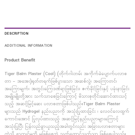
DESCRIPTION
ADDITIONAL INFORMATION
Product Benefit
Tiger Balm Plaster (Cool) (တိုက်ဂါးဘမ်း အကိုက်ခဲပျောက်ပလာစ
တာ – အအေး)ရုတ်တရက်ဖြစ်ပွားသော အဆစ်လွဲ၊ အကြောတင်၊
အကြောမျက်၊ အတွင်းကြေဒဏ်ရာဖြစ်ခြင်း၊ ဇက်ခိုင်ခြင်းနှင့် ပခုံးနာခြင်း
အမျိုးမျိုးတို့အား သက်သာစေခြင်းကြောင့် မိသားစုတိုင်းဆောင်ထားသင့်
သည့် အဆင့်မြင့်ဆေး ပလာစတာဖြစ်ပါသည်။Tiger Balm Plaster
များသည် Hydrogel နည်းပညာကို အသုံးပြုထားခြင်း ၊ လေဝင်လေထွက်
ကောင်းအောင် ပြုလုပ်ထားသည့် အဆင့်မြင့်နည်းပညာများကြောင့်
အသုံးပြုပြီး ပြန်လည်ခွာယူသည့်အခါတွင်လည်း အခြားပလာစတာများ
ကဲ့သို့ နာကျင်မှုကို မဖြစ်စေဘဲ သက်တောင့်သက်သာ ဖြစ်စေပါသည်။