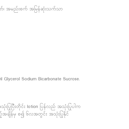
ာရွတ်၊ အမည်းစက် အမြန်ဆုံးသက်သာ
il Glycerol Sodium Bicarbonate Sucrose.
ံးပြုပြီးတိုင်း lotion ပြန်လည် အသုံးပြုပါက
့်အချိန်မှ စ၍ ၆လအတွင်း အသုံးပြုနိုင်