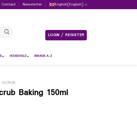
Contact
Newsletter
English
(
English
)
LOGIN / REGISTER
S
HOUSEHOLD
BRANDS A-Z
 SCRUB
crub Baking 150ml