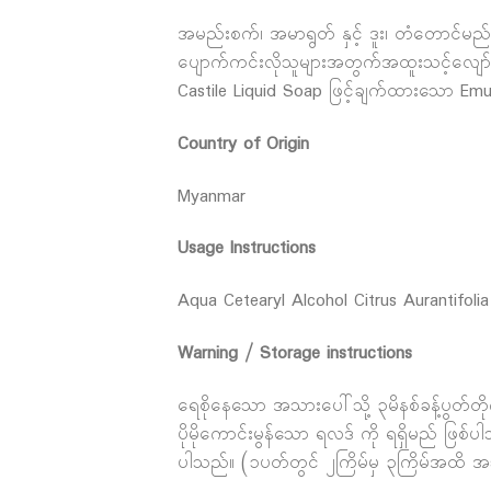
အမည်းစက်၊ အမာရွတ် နှင့် ဒူး၊ တံတောင်မည
ပျောက်ကင်းလိုသူများအတွက်အထူးသင့်လျော
Castile Liquid Soap ဖြင့်ချက်ထားသော Emul
Country of Origin
Myanmar
Usage Instructions
Aqua Cetearyl Alcohol Citrus Aurantifol
Warning / Storage instructions
ရေစိုနေသော အသားပေါ်သို့ ၃မိနစ်ခန့်ပွတ်တိုက
ပိုမိုကောင်းမွန်သော ရလဒ် ကို ရရှိမည် ဖြစ်ပ
ပါသည်။ (၁ပတ်တွင် ၂ကြိမ်မှ ၃ကြိမ်အထိ အသုံ