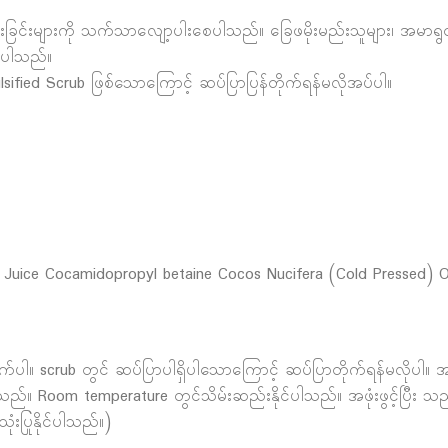
်းခြင်းများကို သက်သာလျော့ပါးစေပါသည်။ ခြေဖမိုးမည်းသူများ၊ အမ
်ပါသည်။
sified Scrub ဖြစ်သောကြောင့် ဆပ်ပြာပြန်တိုက်ရန်မလိုအပ်ပါ။
ia Juice Cocamidopropyl betaine Cocos Nucifera (Cold Pressed) O
်ပါ။ scrub တွင် ဆပ်ပြာပါရှိပါသောကြောင့် ဆပ်ပြာတိုက်ရန်မလိုပါ။ အသု
ါသည်။ Room temperature တွင်သိမ်းဆည်းနိုင်ပါသည်။ အဖုံးဖွင့်ပြီး သည
းပြုနိုင်ပါသည်။)