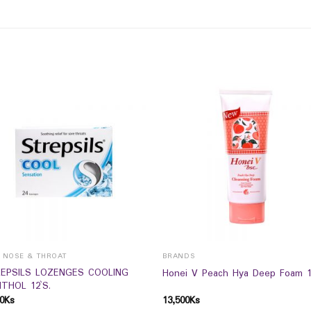
, NOSE & THROAT
BRANDS
EPSILS LOZENGES COOLING
Honei V Peach Hya Deep Foam 
THOL 12`S.
0
Ks
13,500
Ks