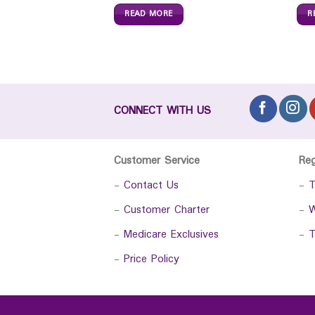
READ MORE
R
CONNECT WITH US
Customer Service
Re
-
Contact Us
-
T
-
Customer Charter
-
W
-
Medicare Exclusives
-
T
-
Price Policy