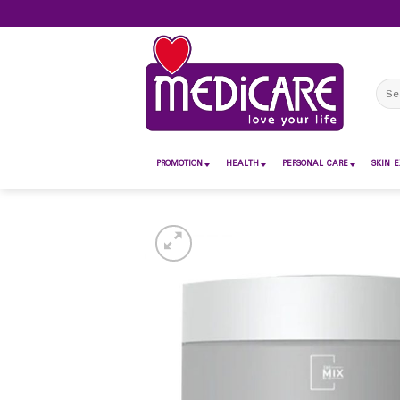
Skip
to
content
Sear
for:
PROMOTION
HEALTH
PERSONAL CARE
SKIN E