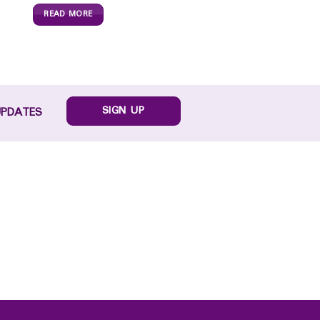
READ MORE
SIGN UP
UPDATES