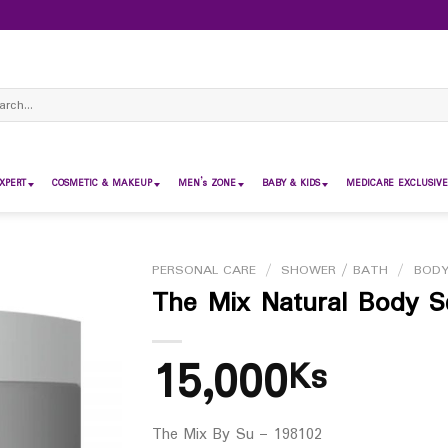
ch
XPERT
COSMETIC & MAKEUP
MEN’s ZONE
BABY & KIDS
MEDICARE EXCLUSIVE
PERSONAL CARE
/
SHOWER / BATH
/
BODY
The Mix Natural Body S
15,000
Ks
The Mix By Su – 198102