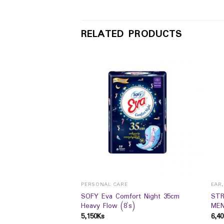
RELATED PRODUCTS
CRUB/MASKS
PERSONAL CARE
EAR
am Hyaluronic Acid
SOFY Eva Comfort Night 35cm
STR
Heavy Flow (8`s)
MEN
5,150
Ks
6,40