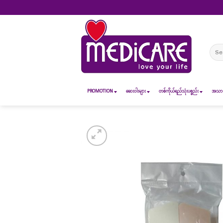
Skip
to
content
Sear
for:
PROMOTION
ဆေး၀ါးများ
တစ်ကိုယ်ရည်သုံးပစ္စည်း
အသားအ