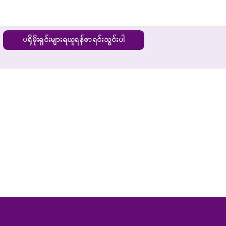
ပရိုမိုးရှင်းများရယူရန်စာရင်းသွင်းပါ