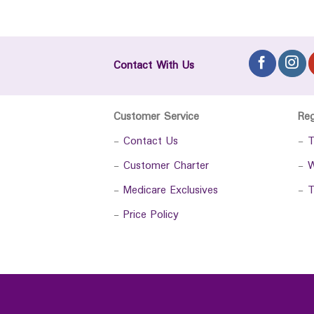
Contact With Us
Customer Service
Re
-
Contact Us
-
T
-
Customer Charter
-
W
-
Medicare Exclusives
-
T
-
Price Policy