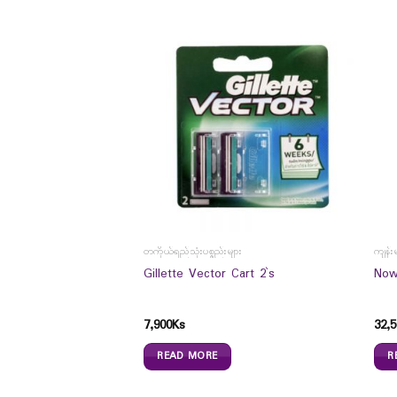
တကိုယ်ရည်သုံးပစ္စည်းများ
ကျန်း
Gillette Vector Cart 2`s
Now
ica Natural
7,900
Ks
32,5
pplement (60`s)
READ MORE
R
s