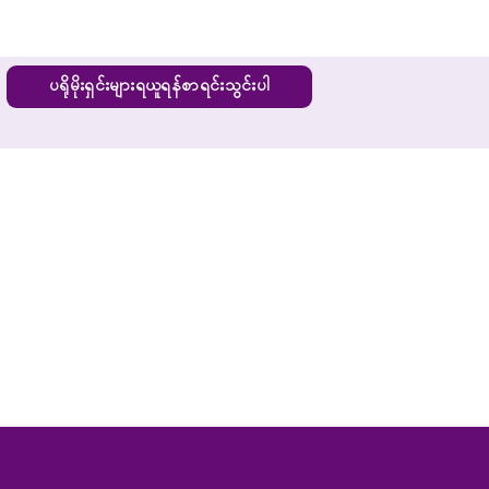
ပရိုမိုးရှင်းများရယူရန်စာရင်းသွင်းပါ