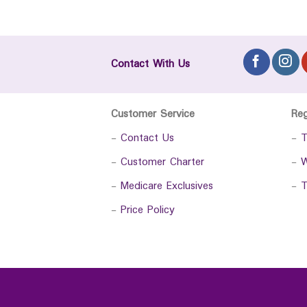
Contact With Us
Customer Service
Re
-
Contact Us
-
T
-
Customer Charter
-
W
-
Medicare Exclusives
-
T
-
Price Policy