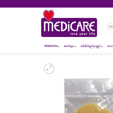
Skip
to
content
Sear
for:
PROMOTION
ဆေး၀ါးများ
တစ်ကိုယ်ရည်သုံးပစ္စည်း
အသားအ