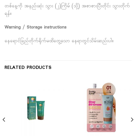
တစ်နေ့ကို အနည်းဆုံး သွား (၂)ကြိမ် (သို့) အစာစားပြီးတိုင်း သွားတိုက်
ရန်။
Warning / Storage instructions
နေရောင်ခြည်တိုက်ရိုက်မထိတွေ့သော နေရာတွင်သိမ်းဆည်းပါ။
RELATED PRODUCTS