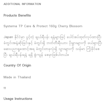
ADDITIONAL INFORMATION
Products Benefits
Systema TP Care & Protect 160g Cherry Blossom
Japan နိုင်ငံမှာ ပွင့်တဲ့ ချယ်ရီပန်း ရနံ့များဖြင့် ပေါင်းစပ်ထုတ်လုပ်ထားပြီး
ခံတွင်းအနံ့ဆိုးခြင်းနှင့် ခံတွင်းရှိ ဘတ်တီးရီးယား ပိုးမွှားများကို ဖယ်ရှားပြီး
ဆေးပညာရှုထောင့်အရ ခံတွင်းတခုလုံးရှိ သွားများကို သန်မာ ကြံံ့ခိုင်စေ
ပြီး ချယ်ရီပန်းရနံ့ ရရှိ စွဲကျန် စေမှာဖြစ်ပါတယ်။
Country Of Origin
Made in Thailand
tt
Usage Instructions