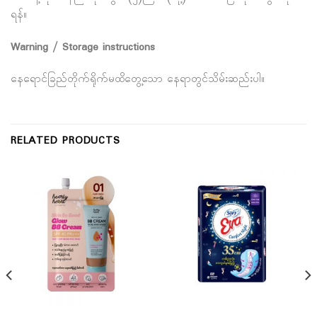
ရန်။
Warning / Storage instructions
နေရောင်ခြည်တိုက်ရိုက်မထိတွေ့သော နေရာတွင်သိမ်းဆည်းပါ။
RELATED PRODUCTS