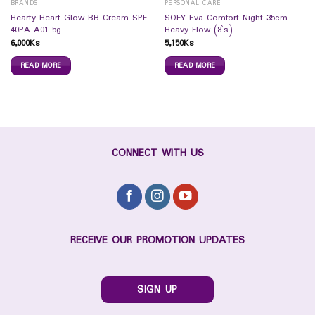
BRANDS
PERSONAL CARE
Hearty Heart Glow BB Cream SPF
SOFY Eva Comfort Night 35cm
40PA A01 5g
Heavy Flow (8`s)
6,000
Ks
5,150
Ks
READ MORE
READ MORE
CONNECT WITH US
RECEIVE OUR PROMOTION UPDATES
SIGN UP