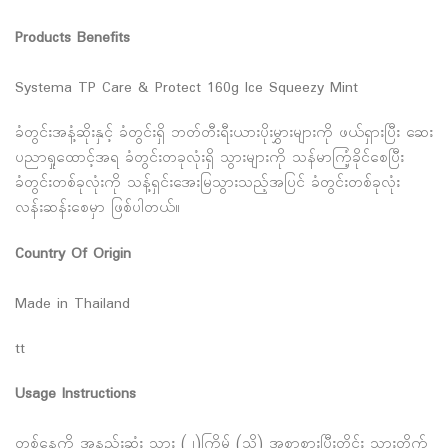
Products Benefits
Systema TP Care & Protect 160g Ice Squeezy Mint
ခံတွင်းအနံ့ဆိုးနှင့် ခံတွင်းရှိ ဘတ်တီးရီးယားပိုးမွှားများကို ဖယ်ရှားပြီး ဆေး
ပညာရှုထောင့်အရ ခံတွင်းတခုလုံးရှိ သွားများကို သန်မာကြံ့ခိုင်စေပြီး
ခံတွင်းတစ်ခုလုံးကို သန့်ရှင်းအေးမြသွားသည့်အပြင် ခံတွင်းတစ်ခုလုံး
လန်းဆန်းစေမှာ ဖြစ်ပါတယ်။
Country Of Origin
Made in Thailand
tt
Usage Instructions
တစ်နေ့ကို အနည်းဆုံး သွား (၂)ကြိမ် (သို့) အစာစားပြီးတိုင်း သွားတိုက်