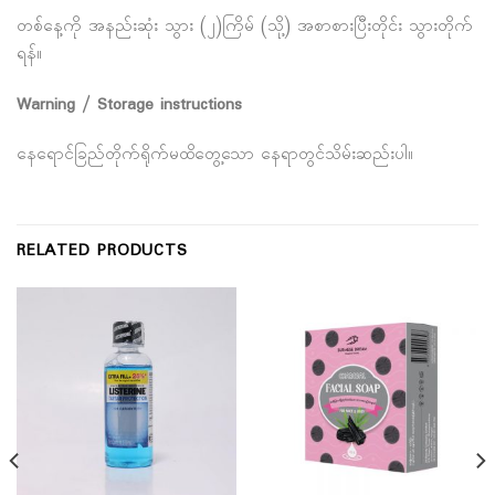
တစ်နေ့ကို အနည်းဆုံး သွား (၂)ကြိမ် (သို့) အစာစားပြီးတိုင်း သွားတိုက်
ရန်။
Warning / Storage instructions
နေရောင်ခြည်တိုက်ရိုက်မထိတွေ့သော နေရာတွင်သိမ်းဆည်းပါ။
RELATED PRODUCTS