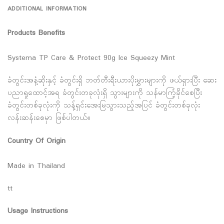
ADDITIONAL INFORMATION
Products Benefits
Systema TP Care & Protect 90g Ice Squeezy Mint
ခံတွင်းအနံ့ဆိုးနှင့် ခံတွင်းရှိ ဘတ်တီးရီးယားပိုးမွှားများကို ဖယ်ရှားပြီး ဆေး
ပညာရှုထောင့်အရ ခံတွင်းတခုလုံးရှိ သွားများကို သန်မာကြံ့ခိုင်စေပြီး
ခံတွင်းတစ်ခုလုံးကို သန့်ရှင်းအေးမြသွားသည့်အပြင် ခံတွင်းတစ်ခုလုံး
လန်းဆန်းစေမှာ ဖြစ်ပါတယ်။
Country Of Origin
Made in Thailand
tt
Usage Instructions