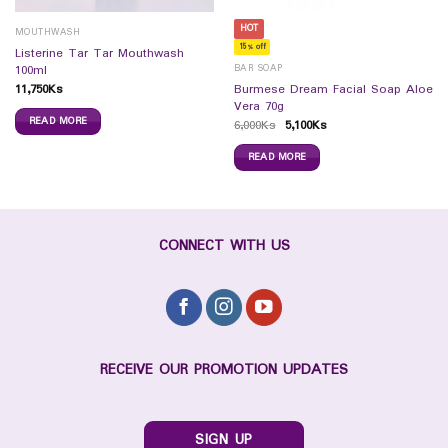
HOT
MOUTHWASH
15% off
Listerine Tar Tar Mouthwash
BAR SOAP
100ml
11,750
Ks
Burmese Dream Facial Soap Aloe
Vera 70g
READ MORE
6,000
Ks
5,100
Ks
READ MORE
CONNECT WITH US
RECEIVE OUR PROMOTION UPDATES
SIGN UP