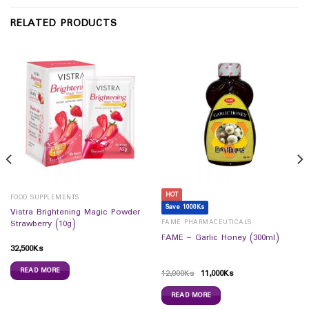
RELATED PRODUCTS
HOT
FOOD SUPPLEMENTS
Save 1000Ks
Vistra Brightening Magic Powder
FAME PHARMACEUTICALS
Strawberry (10g)
FAME – Garlic Honey (300ml)
32,500
Ks
READ MORE
12,000
Ks
11,000
Ks
READ MORE