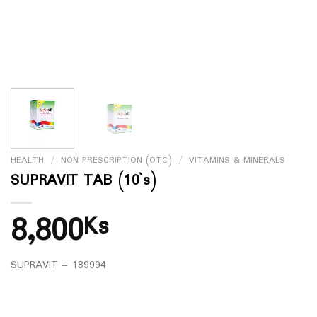
HEALTH
/
NON PRESCRIPTION (OTC)
/
VITAMINS & MINERALS
SUPRAVIT TAB (10`s)
8,800
Ks
SUPRAVIT – 189994