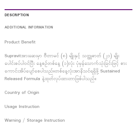
DESCRIPTION
ADDITIONAL INFORMATION
Product Benefit
Supravitအားဆေးမှာ ဗီတာမင် (၈) မျိုးနှင့် သတ္ထုဓာတ် (၂၁) မျိုး
ပေါင်းစပ်ပါဝင်ပြီး နေ့စဉ်တစ်နေ့ (၁)လုံး ပုံမှန်သောက်သုံးခြင်းဖြင့် စား
ကောင်းအိပ်ပျော်စေပါသည်။တစ်နေ့လုံးအာနိသင်ရရှိဖို့ Sustained
Released Formula နဲ့ထုတ်လုပ်ထားတာဖြစ်ပါသည်။
Country of Origin
Usage Instruction
Warning / Storage Instruction