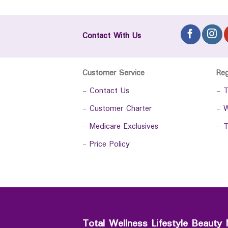
Contact With Us
Customer Service
Re
-
Contact Us
-
T
-
Customer Charter
-
W
-
Medicare Exclusives
-
T
-
Price Policy
Total Wellness Lifestyle Beauty 