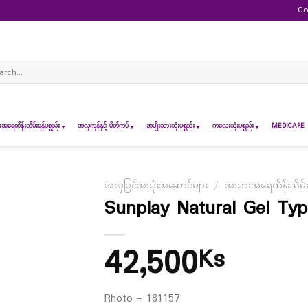
Co
ch
ရေထိန်းသိမ်းရန်ပစ္စည်း
အလှကုန်နှင့် မိတ်ကပ်
အမျိုးသားသုံးပစ္စည်း
ကလေးသုံးပစ္စည်း
MEDICARE 
အလှပြင်အသုံးအဆောင်များ
/
အသားအရေထိန်းသိမ်းရန
Sunplay Natural Gel Ty
42,500
Ks
Rhoto – 181157