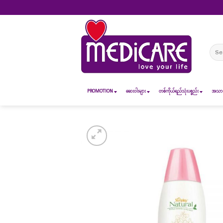
Skip
to
content
Sear
for:
PROMOTION
ဆေး၀ါးများ
တစ်ကိုယ်ရည်သုံးပစ္စည်း
အသားအ