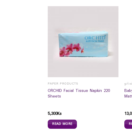
ခရင်ခ်များ
PAPER PRODUCTS
နှုတ်ခ
ORCHID Facial Tissue Napkin 220
Bab
pose Crème (30ml)
Sheets
Mat
5,300
Ks
13,0
READ MORE
R