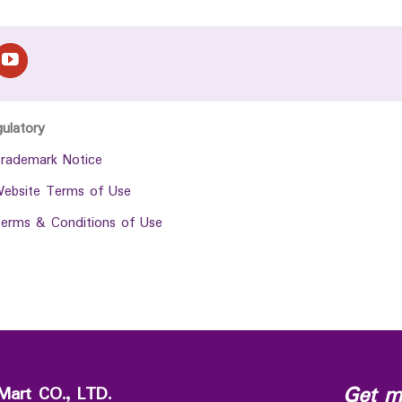
gulatory
rademark Notice
ebsite Terms of Use
erms & Conditions of Use
Get m
Mart CO., LTD.