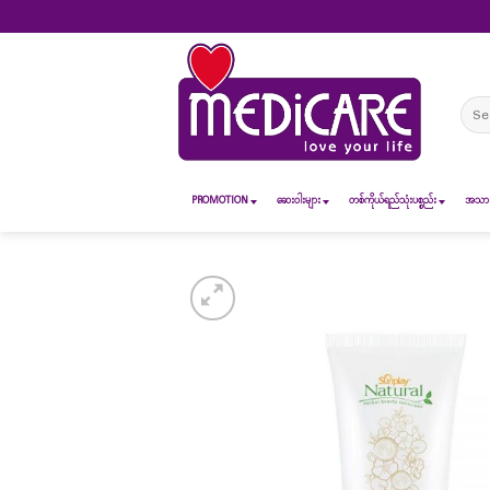
Skip
to
content
Sear
for:
PROMOTION
ဆေး၀ါးများ
တစ်ကိုယ်ရည်သုံးပစ္စည်း
အသားအ