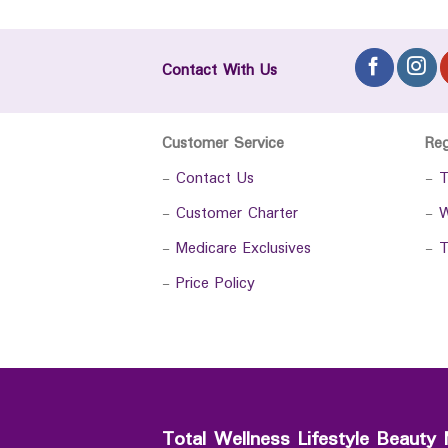
Contact With Us
Customer Service
Re
-
Contact Us
-
T
-
Customer Charter
-
W
-
Medicare Exclusives
-
T
-
Price Policy
Total Wellness Lifestyle Beauty 