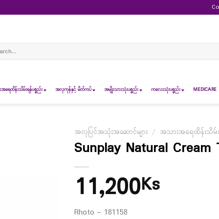
Co
ch
ရေထိန်းသိမ်းရန်ပစ္စည်း
အလှကုန်နှင့် မိတ်ကပ်
အမျိုးသားသုံးပစ္စည်း
ကလေးသုံးပစ္စည်း
MEDICARE 
အလှပြင်အသုံးအဆောင်များ
/
အသားအရေထိန်းသိမ်းရန
Sunplay Natural Cream 
11,200
Ks
Rhoto – 181158