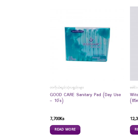
တကိုယ်ရည်သုံးပစ္စည်းများ
ခေါင်း
 Cal Mag Zinc +D
GOOD CARE Sanitary Pad (Day Use
Wit
် နှင့် သွားများ
– 10`s)
(85
အရိုးပွရောဂါ အထိရောက်
7,700
Ks
12,3
READ MORE
R