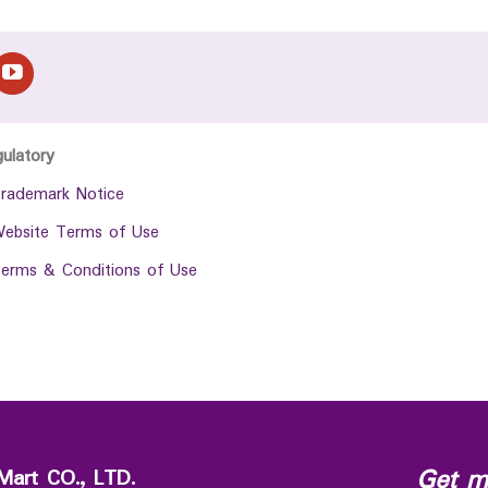
gulatory
rademark Notice
ebsite Terms of Use
erms & Conditions of Use
Get m
Mart CO., LTD.