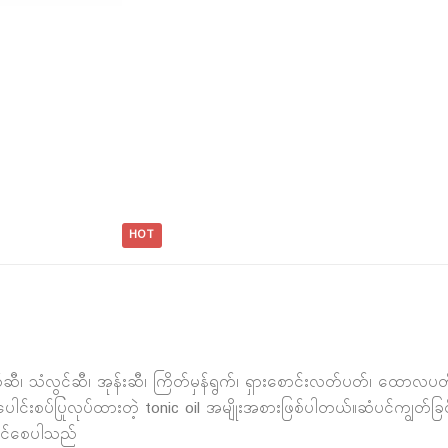
HOT
 သံလွင်ဆီ၊ အုန်းဆီ၊ ကြိတ်မှန်ရွက်၊ ရှားစောင်းလတ်ပတ်၊ ထောလပတ်ရွက
င်းစပ်ပြုလုပ်ထားတဲ့ tonic oil အမျိုးအစားဖြစ်ပါတယ်။ဆံပင်ကျွတ်ခြင်း၊ 
ာင်စေပါသည်