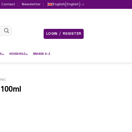
Contact
Newsletter
English
(
English
)
LOGIN / REGISTER
S
HOUSEHOLD
BRANDS A-Z
NIC
 100ml