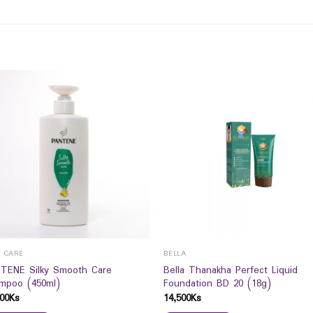
R CARE
BELLA
TENE Silky Smooth Care
Bella Thanakha Perfect Liquid
mpoo (450ml)
Foundation BD 20 (18g)
00
Ks
14,500
Ks