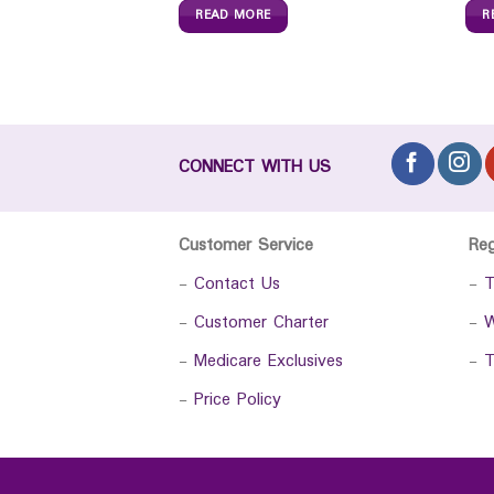
READ MORE
R
CONNECT WITH US
Customer Service
Re
-
Contact Us
-
T
-
Customer Charter
-
W
-
Medicare Exclusives
-
T
-
Price Policy