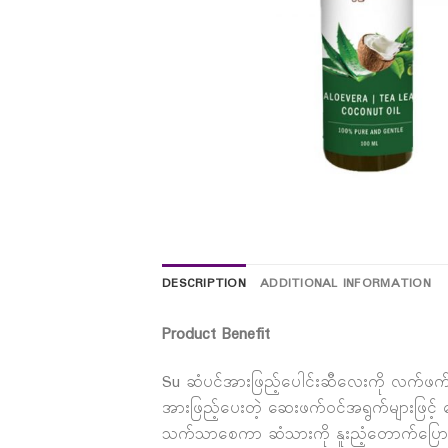
DESCRIPTION
ADDITIONAL INFORMATION
Product Benefit
Su ဆံပင်အားဖြည့်ပေါင်းဆီလေးကို လက်ဖက်ဆီ၊
အားဖြည့်ပေးတဲ့ ဆေးဖက်ဝင်အရွက်များဖြင့် ပေါ
သက်သာစေကာ ဆံသားကို နူးညံ့တောက်ပြေ