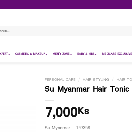
ch
XPERT
COSMETIC & MAKEUP
MEN’s ZONE
BABY & KIDS
MEDICARE EXCLUSIVE
PERSONAL CARE
/
HAIR STYLING
/
HAIR TO
Su Myanmar Hair Tonic
7,000
Ks
Su Myanmar – 197358