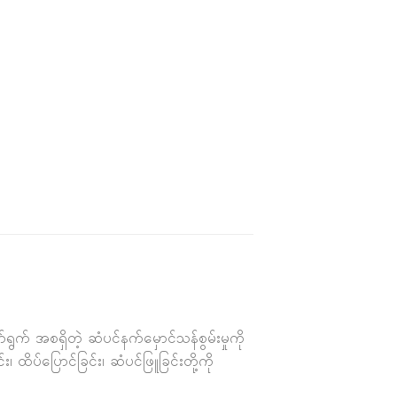
် အစရှိတဲ့ ဆံပင်နက်မှောင်သန်စွမ်းမှုကို
ထိပ်ပြောင်ခြင်း၊ ဆံပင်ဖြူခြင်းတို့ကို