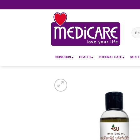
Skip
to
content
Sear
for:
PROMOTION
HEALTH
PERSONAL CARE
SKIN E