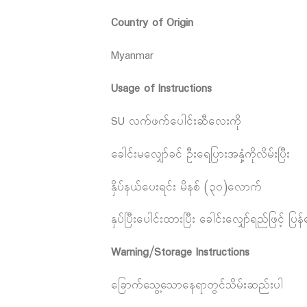
Country of Origin
Myanmar
Usage of Instructions
SU လက်ဖက်ပေါင်းဆီလေးကို
ခေါင်းမလျှော်ခင် ဦးရေပြားအနှံ့ကိုလိမ်းပြီး
နှိပ်နယ်ပေးရင်း မိနစ် (၃၀)လောက်
နှပ်ပြီးပေါင်းထားပြီး ခေါင်းလျှော်ရည်ဖြင့် ပြန်
Warning/Storage Instructions
ခြောက်သွေ့သောနေရာတွင်သိမ်းဆည်းပါ