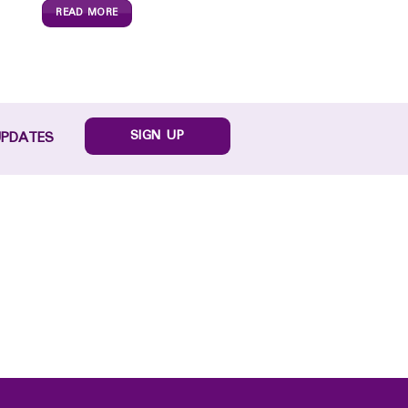
READ MORE
SIGN UP
UPDATES