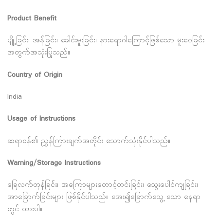
Product Benefit
ပျို့ခြင်း၊ အန်ခြင်း၊ ခေါင်းမူးခြင်း၊ နားရောဂါကြောင့်ဖြစ်သော မူးဝေခြင်း
အတွက်အသုံးပြုသည်။
Country of Origin
India
Usage of Instructions
ဆရာဝန်၏ ညွှန်ကြားချက်အတိုင်း သောက်သုံးနိုင်ပါသည်။
Warning/Storage Instructions
ခြေလက်တုန်ခြင်း၊ အကြောများတောင့်တင်းခြင်း၊ သွေးပေါင်ကျခြင်း၊
အာခြောက်ခြင်းများ ဖြစ်နိုင်ပါသည်။ အေး၍ခြောက်သွေ့ သော နေရာ
တွင် ထားပါ။