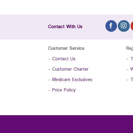
Contact With Us
Customer Service
Re
-
Contact Us
-
T
-
Customer Charter
-
W
-
Medicare Exclusives
-
T
-
Price Policy