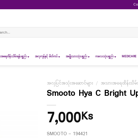
Co
ch
ရေထိန်းသိမ်းရန်ပစ္စည်း
အလှကုန်နှင့် မိတ်ကပ်
အမျိုးသားသုံးပစ္စည်း
ကလေးသုံးပစ္စည်း
MEDICARE 
အလှပြင်အသုံးအဆောင်များ
/
အသားအရေထိန်းသိမ်းရန
Smooto Hya C Bright U
7,000
Ks
SMOOTO – 194421