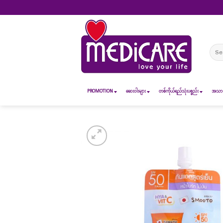
Skip
to
content
Sear
for:
PROMOTION
ဆေး၀ါးများ
တစ်ကိုယ်ရည်သုံးပစ္စည်း
အသားအ