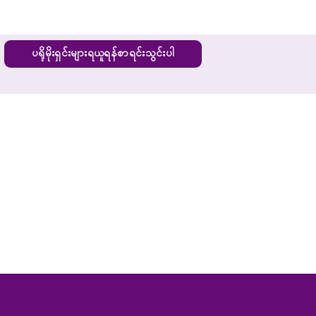
ပရိုမိုးရှင်းများရယူရန်စာရင်းသွင်းပါ