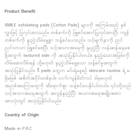
Product Benefit
SMILE exfoliating pads (Cotton Pads) များကို အကြမ်းထည် နှစ်
လွှာဖြင့် ပြုလုပ်ထားသည်။ တစ်ဖက်ကို ဖြူစင်အောင်ပြုလုပ်ထားပြီး ကျန်
တစ်ဖက်ကို နူးညံ့သိမ်မွေ့စွာ သန့်စင်ပေးသည်။ သင့်မျက်နှာကို ညင်
ညင်သာသာ ဖြူစင်စေပြီး သင့်အသားအရေကို နူးညံ့ပြီး လန်းဆန်းနေစေ
ဖို့အတွက် textured side ကို အသုံးပြုနိုင်ပါတယ်။ နူးညံ့သောအခြမ်းကို
လိမ်းဆေးလိမ်းရန် သို့မဟုတ် နူးညံ့သိမ်မွေ့သော သန့်စင်မှုအတွက်
အသုံးပြုနိုင်သည်။ ဒီ pads တွေက မင်းရဲ့နေ့စဉ် skincare routine ရဲ့ မ
ရှိမဖြစ် အစိတ်အပိုင်းတစ်ခုပါ။ လက်ကျန်မိတ်ကပ် ဒါမှမဟုတ်
အညစ်အကြေးတွေကို ထိရောက်စွာ သန့်စင်ပေးနိုင်ပါတယ်။ ၎င်းတို့သည်
သင့်အသားအရေအတွက် အလွန်နူးညံ့ပြီး အသားအရေအမျိုးအစား
အားလုံးတွင် အသုံးပြုနိုင်ပါသည်။
Country of Origin
Made in P.R.C