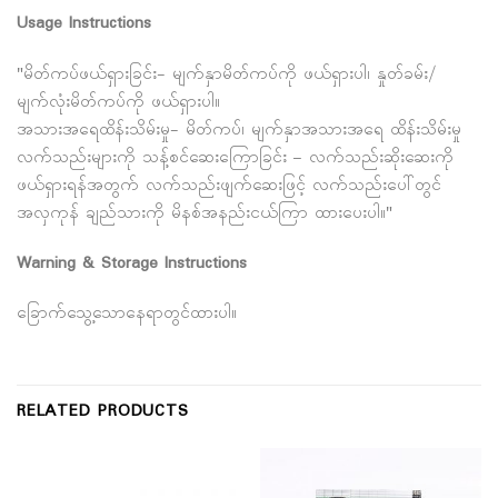
Usage Instructions
"မိတ်ကပ်ဖယ်ရှားခြင်း- မျက်နှာမိတ်ကပ်ကို ဖယ်ရှားပါ၊ နှုတ်ခမ်း/
မျက်လုံးမိတ်ကပ်ကို ဖယ်ရှားပါ။
အသားအရေထိန်းသိမ်းမှု- မိတ်ကပ်၊ မျက်နှာအသားအရေ ထိန်းသိမ်းမှု
လက်သည်းများကို သန့်စင်ဆေးကြောခြင်း – လက်သည်းဆိုးဆေးကို
ဖယ်ရှားရန်အတွက် လက်သည်းဖျက်ဆေးဖြင့် လက်သည်းပေါ်တွင်
အလှကုန် ချည်သားကို မိနစ်အနည်းငယ်ကြာ ထားပေးပါ။"
Warning & Storage Instructions
ခြောက်သွေ့သောနေရာတွင်ထားပါ။
RELATED PRODUCTS