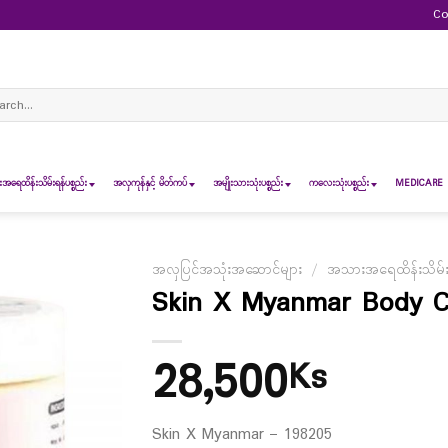
Co
ch
ရေထိန်းသိမ်းရန်ပစ္စည်း
အလှကုန်နှင့် မိတ်ကပ်
အမျိုးသားသုံးပစ္စည်း
ကလေးသုံးပစ္စည်း
MEDICARE 
အလှပြင်အသုံးအဆောင်များ
/
အသားအရေထိန်းသိမ်းရန
Skin X Myanmar Body Co
28,500
Ks
Skin X Myanmar – 198205