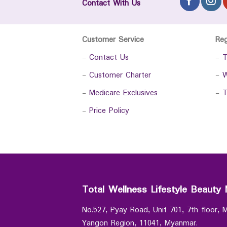
Contact With Us
Customer Service
Re
-
Contact Us
-
T
-
Customer Charter
-
W
-
Medicare Exclusives
-
T
-
Price Policy
Total Wellness Lifestyle Beauty 
No.527, Pyay Road, Unit 701, 7th floor,
Yangon Region, 11041, Myanmar.