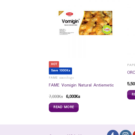
HOT
PAP
Save 1000Ks
l On Pure White
ORC
FAME ဆေးဝါးများ
5,50
FAME Vomigin Natural Antiemetic
R
7,000
Ks
6,000
Ks
READ MORE