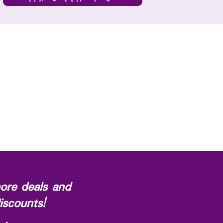
ore deals and
iscounts!