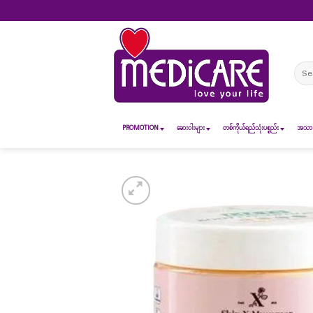
Skip
to
content
Sear
for:
PROMOTION
ဆေး၀ါးများ
တစ်ကိုယ်ရည်သုံးပစ္စည်း
အသားအ