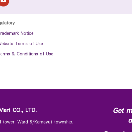
gulatory
rademark Notice
ebsite Terms of Use
erms & Conditions of Use
Get m
Mart CO., LTD.
d
 M tower, Ward 8/Kamayut township,