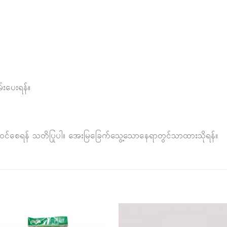
မ်းပေးရန်။
ေမဝင်စေရန် သတိပြုပါ။ အေးမြခြေက်သွေ့သောနေရာတွင်သာထားသိုရန်။