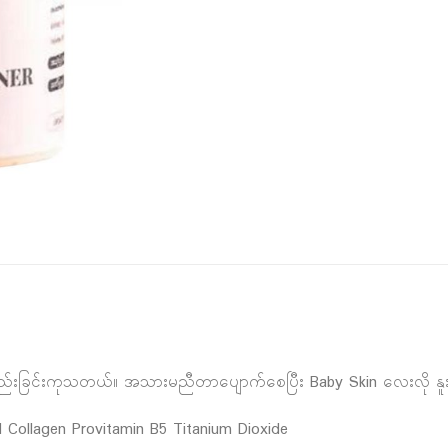
းခြင်းကုသတယ်။ အသားမညီတာပျောက်စေပြီး Baby Skin လေးလို နူ
d Collagen Provitamin B5 Titanium Dioxide