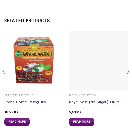
RELATED PRODUCTS
DIABETIC LIFESTYLE
BIRDS NEST ITEMS
Stevia Coffee 150mg 10s
Royal Nest (No Sugar) 110 ml`S
18,500
Ks
5,450
Ks
READ MORE
READ MORE