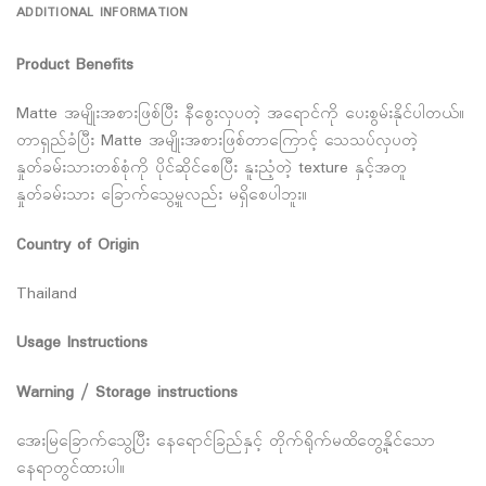
ADDITIONAL INFORMATION
Product Benefits
Matte အမျိုးအစားဖြစ်ပြီး နီစွေးလှပတဲ့ အရောင်ကို ပေးစွမ်းနိုင်ပါတယ်။
တာရှည်ခံပြီး Matte အမျိုးအစားဖြစ်တာကြောင့် သေသပ်လှပတဲ့
နှုတ်ခမ်းသားတစ်စုံကို ပိုင်ဆိုင်စေပြီး နူးညံ့တဲ့ texture နှင့်အတူ
နှုတ်ခမ်းသား ခြောက်သွေ့မှုလည်း မရှိစေပါဘူး။
Country of Origin
Thailand
Usage Instructions
Warning / Storage instructions
အေးမြခြောက်သွေ့ပြီး နေရောင်ခြည်နှင့် တိုက်ရိုက်မထိတွေ့နိုင်သော
နေရာတွင်ထားပါ။