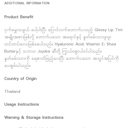
ADDITIONAL INFORMATION
Product Benefit
ငှက်မွှေးသဖွယ် ပေါ့ပါးပြီး ပြောင်လက်တောက်ပသည့် Glossy Lip Tint
အမျိုးအစားဖြစ်လို့ တောက်ပသော အရောင်နှင့် နှုတ်ခမ်းသားဖူးဖူး
တင်းတင်းလေးဖြစ်စေပါသည်။ Hyaluronic Acid၊ Vitamin E၊ Shea
Butterနှင့် သဘာဝ Jojoba ဆီတို့ ကြွယ်ဝစွာပါဝင်ပါသည်။
နှုတ်ခမ်းသားကို ရေဓာတ်ဖြည့်ပေးပြီး တောက်ပသော အသွင်အပြင်ကို
ပေးစွမ်းပါသည်။
Country of Origin
Thailand
Usage Instructions
Warning & Storage Instructions