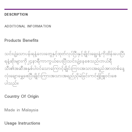
DESCRIPTION
ADDITIONAL INFORMATION
Products Benefits
သင်းပျံ့သောပန်းရနံ့လေးတွေနှင့်ထုတ်လုပ်ပြီးနှင့်ချိုင်းချွေးနံ့ကိုထိန်းပေးပြီး
ရနံ့ဆိုးများကို၂၄နာရီကာကွယ်ပေးပြီးသင်းပျံ့နေစေသည်၊ဘယ်ရီ
သီး၏အဆီအနှစ်ပါဝင်သောကြောင့်ချိုင်းကြားအသားအရည်အားတစ်နေ့
လုံးချောမွှေ့စေပြီးချိုင်းကြားအသားအရည်ညိုမဲခြင်းကင်၍ဖြူဝင်းစေ
ပါသည်။
Country Of Origin
Made in Malaysia
Usage Instructions