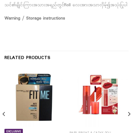
သင်၏ချိုင်းကြားအသားအရည်တွင်Roll လေးအားအသာလှိမ့်၍အသုံးပြုပါ
Warning / Storage instructions
RELATED PRODUCTS
EXCLUSIVE
BABY BRIGHT & CATHY DOLL