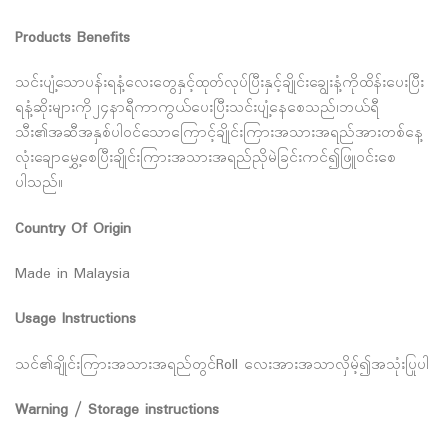
Products Benefits
သင်းပျံ့သောပန်းရနံ့လေးတွေနှင့်ထုတ်လုပ်ပြီးနှင့်ချိုင်းချွေးနံ့ကိုထိန်းပေးပြီး
ရနံ့ဆိုးများကို၂၄နာရီကာကွယ်ပေးပြီးသင်းပျံ့နေစေသည်၊ဘယ်ရီ
သီး၏အဆီအနှစ်ပါဝင်သောကြောင့်ချိုင်းကြားအသားအရည်အားတစ်နေ့
လုံးချောမွှေ့စေပြီးချိုင်းကြားအသားအရည်ညိုမဲခြင်းကင်၍ဖြူဝင်းစေ
ပါသည်။
Country Of Origin
Made in Malaysia
Usage Instructions
သင်၏ချိုင်းကြားအသားအရည်တွင်Roll လေးအားအသာလှိမ့်၍အသုံးပြုပါ
Warning / Storage instructions