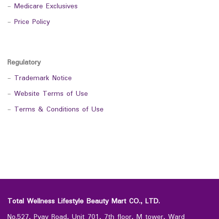
-
Medicare Exclusives
-
Price Policy
Regulatory
-
Trademark Notice
-
Website Terms of Use
-
Terms & Conditions of Use
Total Wellness Lifestyle Beauty Mart CO., LTD.
No.527, Pyay Road, Unit 701, 7th floor, M tower, Ward