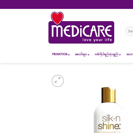
Skip
to
content
Sear
for:
PROMOTION
ဆေး၀ါးများ
တစ်ကိုယ်ရည်သုံးပစ္စည်း
အသားအ