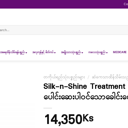
Co
ch
ရေထိန်းသိမ်းရန်ပစ္စည်း
အလှကုန်နှင့် မိတ်ကပ်
အမျိုးသားသုံးပစ္စည်း
ကလေးသုံးပစ္စည်း
MEDICARE 
တကိုယ်ရည်သုံးပစ္စည်းများ
/
ဆံကေသာထိန်သိမ်းသည့်
Silk-n-Shine Treatment
ပေါင်းဆေးပါဝင်သောခေါင်းလ
14,350
Ks