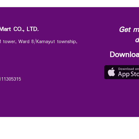
Get m
Mart CO., LTD.
d
 M tower, Ward 8/Kamayut township,
Downloa
111305315