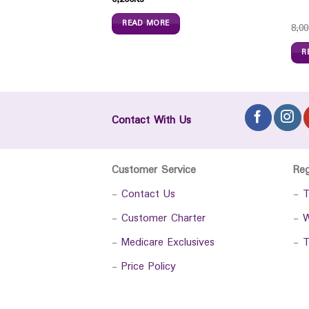
READ MORE
8,00
R
Contact With Us
Customer Service
Re
-
Contact Us
-
T
-
Customer Charter
-
W
-
Medicare Exclusives
-
T
-
Price Policy