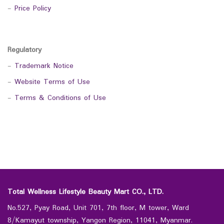
-
Price Policy
Regulatory
-
Trademark Notice
-
Website Terms of Use
-
Terms & Conditions of Use
Total Wellness Lifestyle Beauty Mart CO., LTD.
No.527, Pyay Road, Unit 701, 7th floor, M tower, Ward
8/Kamayut township, Yangon Region, 11041, Myanmar.