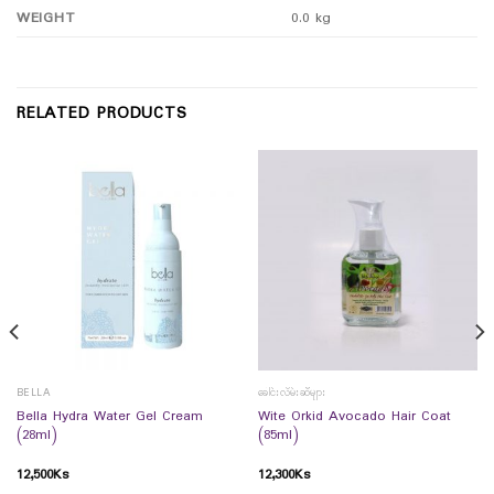
WEIGHT
0.0 kg
RELATED PRODUCTS
BELLA
ခေါင်းလိမ်းဆီများ
Bella Hydra Water Gel Cream
Wite Orkid Avocado Hair Coat
(28ml)
(85ml)
12,500
Ks
12,300
Ks